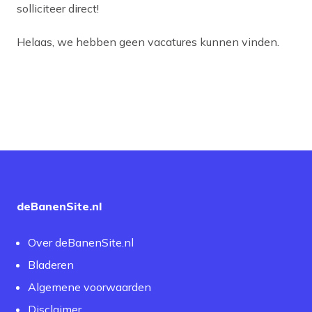
solliciteer direct!
Helaas, we hebben geen vacatures kunnen vinden.
deBanenSite.nl
Over deBanenSite.nl
Bladeren
Algemene voorwaarden
Disclaimer