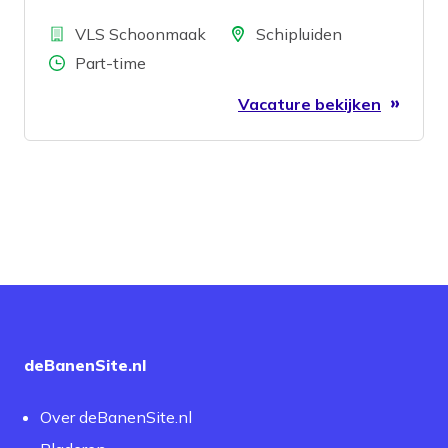
Bedrijf
Locatie
VLS Schoonmaak
Schipluiden
Aantal uren
Part-time
Vacature bekijken
deBanenSite.nl
Over deBanenSite.nl