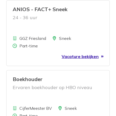
ANIOS - FACT+ Sneek
24 - 36 uur
Bedrijf
Locatie
GGZ Friesland
Sneek
Aantal uren
Part-time
Vacature bekijken
Boekhouder
Ervaren boekhouder op HBO niveau
Bedrijf
Locatie
CijferMeester BV
Sneek
Aantal uren
Part-time