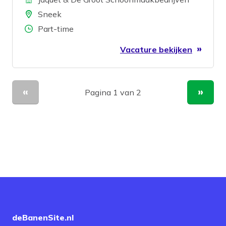
Locatie
Sneek
Aantal uren
Part-time
Vacature bekijken
Pagina 1 van 2
Vorige pagina
Volge
deBanenSite.nl