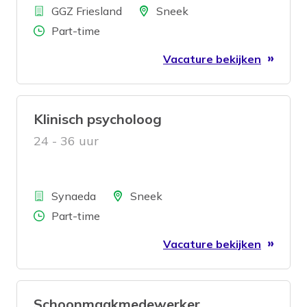
Bedrijf
Locatie
GGZ Friesland
Sneek
Aantal uren
Part-time
Vacature bekijken
Klinisch psycholoog
24 - 36 uur
Bedrijf
Locatie
Synaeda
Sneek
Aantal uren
Part-time
Vacature bekijken
Schoonmaakmedewerker