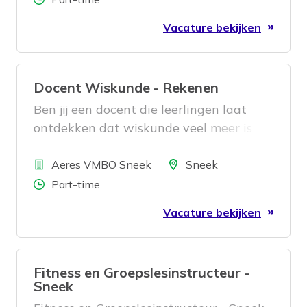
Vacature bekijken
Docent Wiskunde - Rekenen
Ben jij een docent die leerlingen laat
ontdekken dat wiskunde veel meer is
dan cijfers en formules? Kun jij complexe
Bedrijf
stof begrijpelijk maken en leerlingen
Locatie
Aeres VMBO Sneek
Sneek
helpen om stap voor stap
Aantal uren
Part-time
succeservaringen op te doen? Dan zijn
Vacature bekijken
wij op zoek naar jou!
Fitness en Groepslesinstructeur -
Sneek