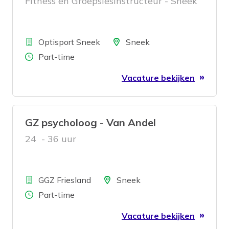
Fitness en Groepslesinstructeur - Sneek
Bedrijf
Locatie
Optisport Sneek
Sneek
Aantal uren
Part-time
Vacature bekijken
GZ psycholoog - Van Andel
24 - 36 uur
Bedrijf
Locatie
GGZ Friesland
Sneek
Aantal uren
Part-time
Vacature bekijken