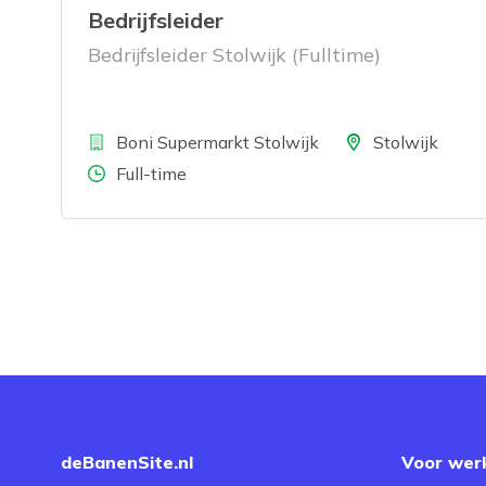
Bedrijfsleider
Bedrijfsleider Stolwijk (Fulltime)
Bedrijf
Locatie
Boni Supermarkt Stolwijk
Stolwijk
Aantal uren
Full-time
deBanenSite.nl
Voor wer