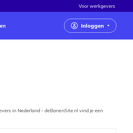
Voor werkgevers
en
Inloggen
Inloggen als werkzoekende
Inloggen als werkgever
vers in Nederland - deBanenSite.nl vind je een