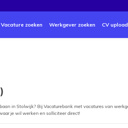
Vacature zoeken
Werkgever zoeken
CV upload
)
 baan in
Stolwijk
? Bij Vacaturebank met vacatures van werkge
aar je wil werken en solliciteer direct!