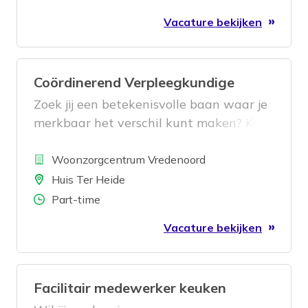
je aan bij ons warme en enthousiaste
Vacature bekijken
team, waar we dagelijks het verschil
maken voor onze bewoners. Klinkt dit als
iets voor jou? Wacht dan niet te lang!
Coördinerend Verpleegkundige
Zoek jij een betekenisvolle baan waar je
merkbaar het verschil kunt maken? Kom
dan werken in ons gezellige,
Bedrijf
kleinschalige Vredenoord-team! Hier
Woonzorgcentrum Vredenoord
geniet je van korte lijnen, een grote
Locatie
Huis Ter Heide
mate van zelfstandigheid én een warme
Aantal uren
Part-time
werksfeer.
Vacature bekijken
Facilitair medewerker keuken