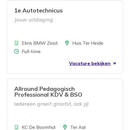
1e Autotechnicus
Jouw uitdaging:
Bedrijf
Locatie
Ekris BMW Zeist
Huis Ter Heide
Aantal uren
Full-time
Vacature bekijken
Allround Pedagogisch
Professional KDV & BSO
Iedereen groeit grootst, ook jij!
Bedrijf
Locatie
KC De Boomhut
Ter Aar