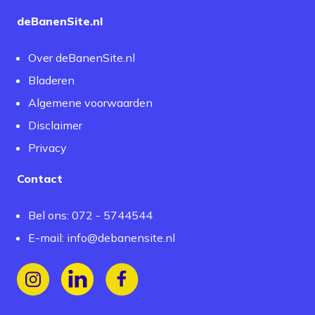
deBanenSite.nl
Over deBanenSite.nl
Bladeren
Algemene voorwaarden
Disclaimer
Privacy
Contact
Bel ons: 072 - 5744544
E-mail:
info@debanensite.nl
Volg ons op Instagram
Volg ons op LinkedIn
Volg ons op Facebook