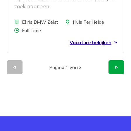
zoek naar een:
Bedrijf
Locatie
Ekris BMW Zeist
Huis Ter Heide
Aantal uren
Full-time
Vacature bekijken
Pagina 1 van 3
Vorige pagina
Volge