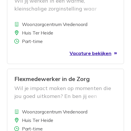
Wil jij werken in een warme,
kleinschalige zorginstelling waar
persoonlijke aandacht voor de bewoner
Bedrijf
voorop staat? Vredenoord is op zoek
Woonzorgcentrum Vredenoord
naar gedreven medewerkers voor onze
Locatie
Huis Ter Heide
keuken afdeling die een schone, veilige
Aantal uren
Part-time
en gastvrije omgeving willen creëren
Vacature bekijken
voor onze bewoners.
Flexmedewerker in de Zorg
Wil je impact maken op momenten die
jou goed uitkomen? En ben jij een
zorgprofessional die graag werkt in een
Bedrijf
betrokken en warme zorgorganisatie?
Woonzorgcentrum Vredenoord
Dan verwelkomen we je graag bij
Locatie
Huis Ter Heide
Vredenoord!
Aantal uren
Part-time