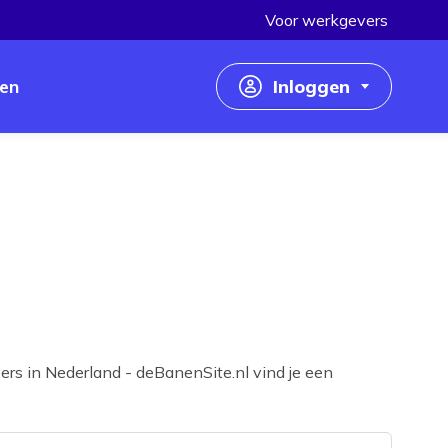
Voor werkgevers
en
Inloggen
Inloggen als werkzoekende
Inloggen als werkgever
rs in Nederland - deBanenSite.nl vind je een