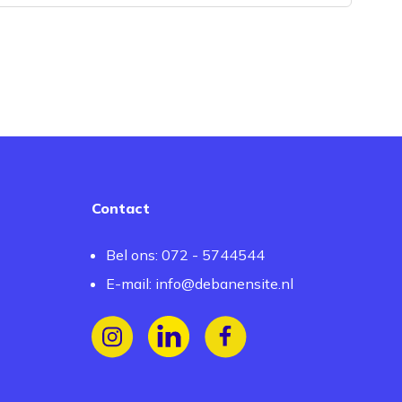
Contact
Bel ons: 072 - 5744544
E-mail:
info@debanensite.nl
Volg ons op Instagram
Volg ons op LinkedIn
Volg ons op Facebook