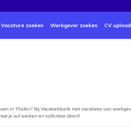
Vacature zoeken
Werkgever zoeken
CV upload
baan in
Tholen
? Bij Vacaturebank met vacatures van werkgeve
ar je wil werken en solliciteer direct!