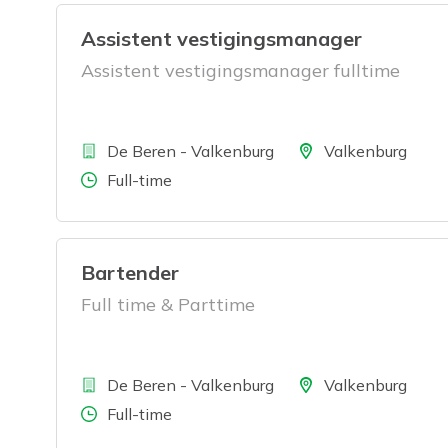
Assistent vestigingsmanager
Assistent vestigingsmanager fulltime
Bedrijf
Locatie
De Beren - Valkenburg
Valkenburg
Aantal uren
Full-time
Bartender
Full time & Parttime
Bedrijf
Locatie
De Beren - Valkenburg
Valkenburg
Aantal uren
Full-time