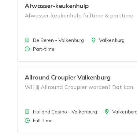
Afwasser-keukenhulp
Afwasser-keukenhulp fulltime & parttime
Bedrijf
Locatie
De Beren - Valkenburg
Valkenburg
Aantal uren
Part-time
Allround Croupier Valkenburg
Wil jij Allround Croupier worden? Dat kan
Bedrijf
Locatie
Holland Casino - Valkenburg
Valkenbur
Aantal uren
Full-time