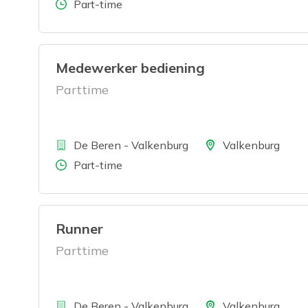
Aantal uren
Part-time
Medewerker bediening
Parttime
Bedrijf
Locatie
De Beren - Valkenburg
Valkenburg
Aantal uren
Part-time
Runner
Parttime
Bedrijf
Locatie
De Beren - Valkenburg
Valkenburg