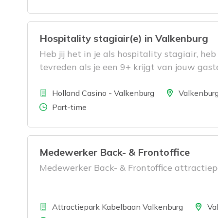
Hospitality stagiair(e) in Valkenburg
Heb jij het in je als hospitality stagiair, he
tevreden als je een 9+ krijgt van jouw gas
ervaring op die je verder gaat brengen in je
Bedrijf
Locatie
Holland Casino - Valkenburg
Valkenbur
Aantal uren
Part-time
Medewerker Back- & Frontoffice
Medewerker Back- & Frontoffice attractie
Bedrijf
Locatie
Attractiepark Kabelbaan Valkenburg
Va