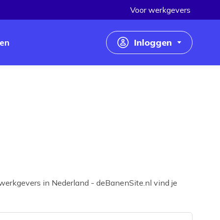
Voor werkgevers
en
Inloggen
Inloggen als werkzoekende
Inloggen als werkgever
werkgevers in Nederland - deBanenSite.nl vind je