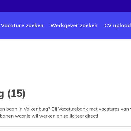
Vacature zoeken
Werkgever zoeken
CV upload
g (15)
een baan in
Valkenburg
? Bij Vacaturebank met vacatures van 
 banen waar je wil werken en solliciteer direct!