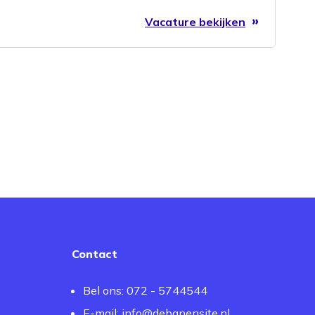
Vacature bekijken
Contact
Bel ons: 072 - 5744544
E-mail:
info@debanensite.nl