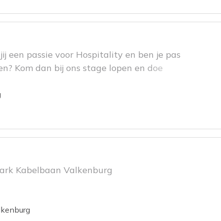
b jij een passie voor Hospitality en ben je pas
ten? Kom dan bij ons stage lopen en doe
 professionele carrière.
g
park Kabelbaan Valkenburg
lkenburg