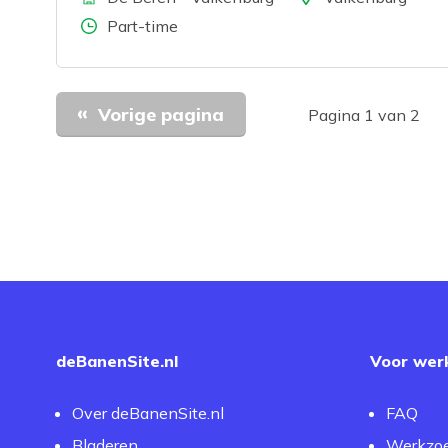
Aantal uren
Part-time
Vorige pagina
Pagina 1 van 2
deBanenSite.nl
Voor wer
Over deBanenSite.nl
FAQ
Bladeren
Werkzo