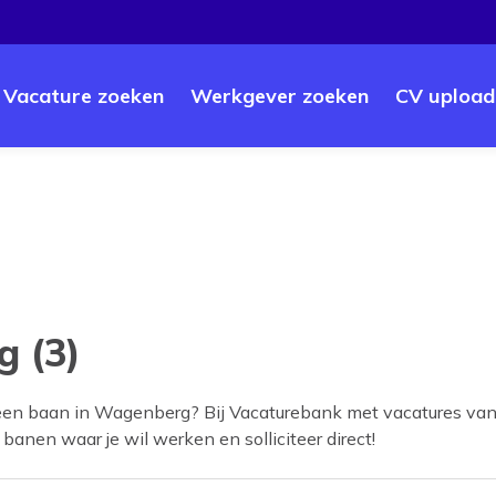
Vacature zoeken
Werkgever zoeken
CV upload
g (3)
een baan in
Wagenberg
? Bij Vacaturebank met vacatures van
e banen waar je wil werken en solliciteer direct!