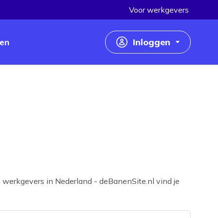
Voor werkgevers
en
Inloggen
Inloggen als werkzoekende
Inloggen als werkgever
 werkgevers in Nederland - deBanenSite.nl vind je