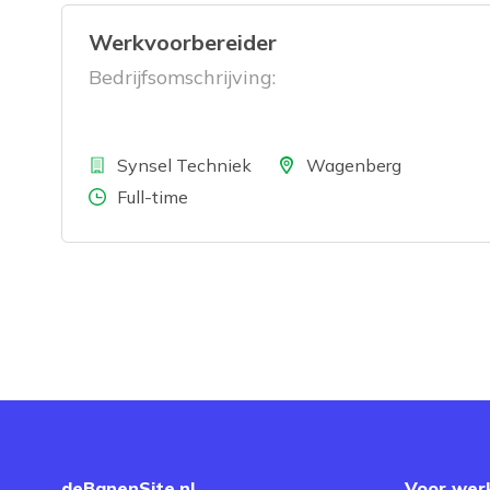
Werkvoorbereider
Bedrijfsomschrijving:
Bedrijf
Locatie
Synsel Techniek
Wagenberg
Aantal uren
Full-time
deBanenSite.nl
Voor wer