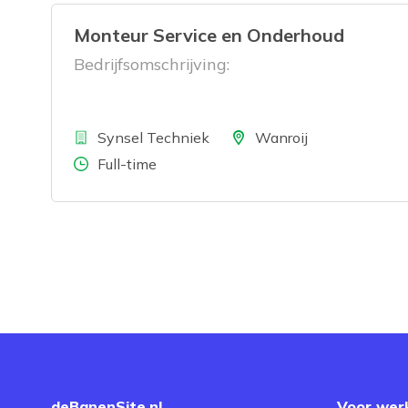
Monteur Service en Onderhoud
Bedrijfsomschrijving:
Bedrijf
Locatie
Synsel Techniek
Wanroij
Aantal uren
Full-time
deBanenSite.nl
Voor wer