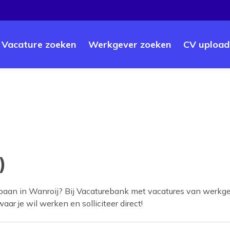
Vacature zoeken
Werkgever zoeken
CV upload
)
 baan in
Wanroij
? Bij Vacaturebank met vacatures van werkge
aar je wil werken en solliciteer direct!