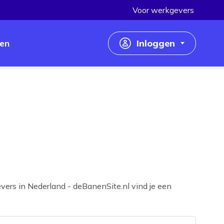
Voor werkgevers
en
Inloggen
Inloggen als werkzoekende
Inloggen als werkgever
vers in Nederland - deBanenSite.nl vind je een