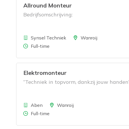
Allround Monteur
Bedrijfsomschrijving:
Bedrijf
Locatie
Synsel Techniek
Wanroij
Aantal uren
Full-time
Elektromonteur
“Techniek in topvorm, dankzij jouw handen
Bedrijf
Locatie
Aben
Wanroij
Aantal uren
Full-time