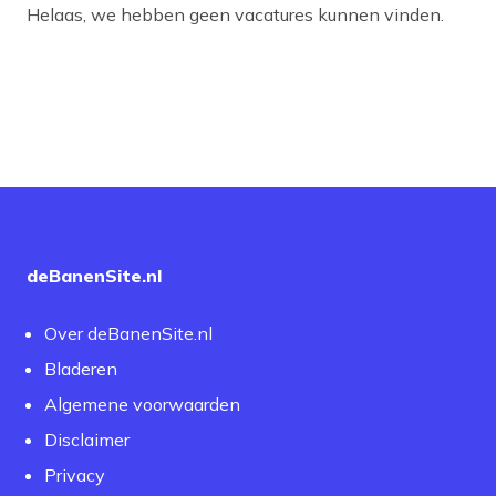
Helaas, we hebben geen vacatures kunnen vinden.
deBanenSite.nl
Over deBanenSite.nl
Bladeren
Algemene voorwaarden
Disclaimer
Privacy