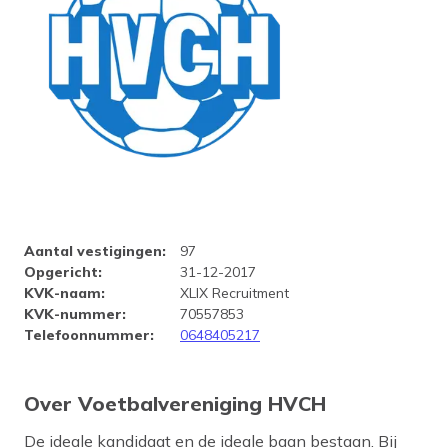
Bedrijfsprofiel Voetbalvereni
Aantal vestigingen
:
97
Opgericht
:
31-12-2017
KVK-naam
:
XLIX Recruitment
KVK-nummer
:
70557853
Telefoonnummer
:
0648405217
Over Voetbalvereniging HVCH
De ideale kandidaat en de ideale baan bestaan. Bij