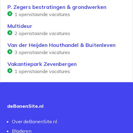
P. Zegers bestratingen & grondwerken
1
openstaande vacatures
Multideur
2
openstaande vacatures
Van der Heijden Houthandel & Buitenleven
3
openstaande vacatures
Vakantiepark Zevenbergen
1
openstaande vacatures
deBanenSite.nl
Over deBanenSite.nl
Bladeren