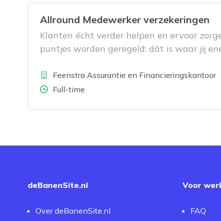
Allround Medewerker verzekeringen
Klanten écht verder helpen en ervoor zorg
puntjes worden geregeld: dát is waar jij ene
Bedrijf
L
Feenstra Assurantie en Financieringskantoor
Aantal uren
Full-time
deBanenSite.nl
Voor wer
Over deBanenSite.nl
FAQ