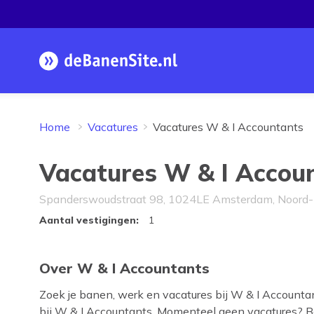
Homepage
Home
Vacatures
Vacatures W & I Accountants
Vacatures W & I Accou
Spanderswoudstraat 98, 1024LE Amsterdam, Noord-
Bedrijfsprofiel W & I Accou
Aantal vestigingen
:
1
Over W & I Accountants
Zoek je banen, werk en vacatures bij W & I Accountants
bij W & I Accountants. Momenteel geen vacatures? 