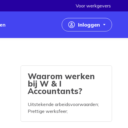
Voor werkgevers
en
Inloggen
Inloggen als werkzoekende
Inloggen als werkgever
Waarom werken
bij W & I
Accountants?
Uitstekende arbeidsvoorwaarden;
Prettige werksfeer;