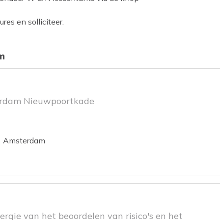
es en solliciteer.
m
erdam Nieuwpoortkade
ie
Amsterdam
nergie van het beoordelen van risico's en het