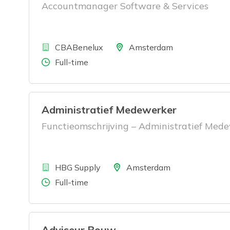
Accountmanager Software & Services
Bedrijf
Locatie
CBABenelux
Amsterdam
Aantal uren
Full-time
Administratief Medewerker
Functieomschrijving – Administratief Med
Bedrijf
Locatie
HBG Supply
Amsterdam
Aantal uren
Full-time
Adviseur Bouw