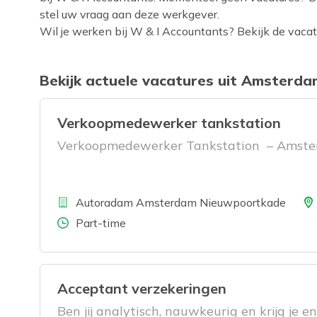
stel uw vraag aan deze werkgever.
Wil je werken bij W & I Accountants? Bekijk de vacatur
Bekijk actuele vacatures uit Amsterda
Verkoopmedewerker tankstation
Verkoopmedewerker Tankstation – Amst
Bedrijf
Locat
Autoradam Amsterdam Nieuwpoortkade
Aantal uren
Part-time
Acceptant verzekeringen
Ben jij analytisch, nauwkeurig en krijg je e