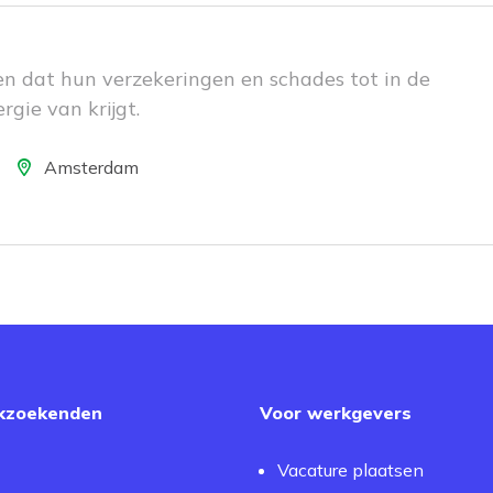
en dat hun verzekeringen en schades tot in de
rgie van krijgt.
ocatie
Amsterdam
kzoekenden
Voor werkgevers
Vacature plaatsen