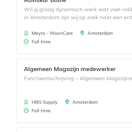
Wil jij graag dynamisch werk wat veel vol
in Amsterdam zijn wij op zoek naar een en
Bedrijf
Locatie
Meyra - WoonCare
Amsterdam
Aantal uren
Full-time
Algemeen Magazijn medewerker
Functieomschrijving – Algemeen Magazij
Bedrijf
Locatie
HBG Supply
Amsterdam
Aantal uren
Full-time