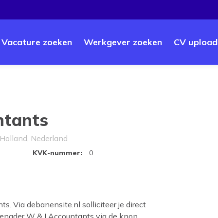
Vacature zoeken
Werkgever zoeken
CV upload
ntants
Holland, Nederland
ntants
KVK-nummer
:
0
. Via debanensite.nl solliciteer je direct
Benader W & I Accountants via de knop