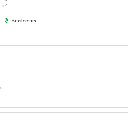
en?
ocatie
Amsterdam
m