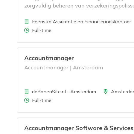
zorgvuldig beheren van verzekeringspoliss
Bedrijf
L
Feenstra Assurantie en Financieringskantoor
Aantal uren
Full-time
Accountmanager
Accountmanager | Amsterdam
Bedrijf
Locatie
deBanenSite.nl - Amsterdam
Amsterda
Aantal uren
Full-time
Accountmanager Software & Services