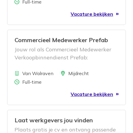
werken we dagelijks aan veilige en
Aantal uren
Full-time
representatieve werkplekken voor
Vacature bekijken
klanten door heel Nederland. En daar
hebben we jou voor nodig!
Commercieel Medewerker Prefab
Jouw rol als Commercieel Medewerker
Verkoopbinnendienst Prefab:
Bedrijf
Locatie
Van Walraven
Mijdrecht
Aantal uren
Full-time
Vacature bekijken
Laat werkgevers jou vinden
Plaats gratis je cv en ontvang passende