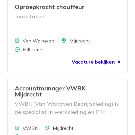
Oproepkracht chauffeur
Jouw taken:
Bedrijf
Locatie
Van Walraven
Mijdrecht
Aantal uren
Full-time
Vacature bekijken
Accountmanager VWBK
Mijdrecht
VWBK (Van Walraven Bedrijfskleding) is
dé specialist in werkkleding en PBM en
maakt onderdeel uit van Van Walraven.
Bedrijf
Vanuit onze vestiging in Mijdrecht
Locatie
VWBK
Mijdrecht