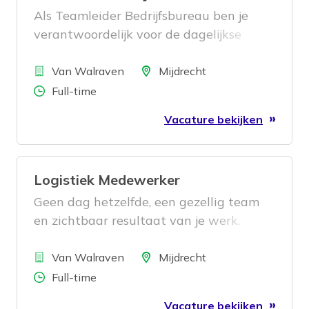
Als Teamleider Bedrijfsbureau ben je
verantwoordelijk voor de dagelijkse
aansturing van het team
Bedrijf
magazijnbeheer. Je zorgt ervoor dat de
Locatie
Van Walraven
Mijdrecht
voorraadadministratie klopt, processen
Aantal uren
Full-time
efficiënt verlopen en
Vacature bekijken
verbeterinitiatieven succesvol worden
doorgevoerd. Daarbij werk je nauw
samen met verschillende afdelingen
Logistiek Medewerker
binnen de organisatie en draag je actief
bij aan een toekomstbestendige
Geen dag hetzelfde, een gezellig team
logistieke operatie.
en zichtbaar resultaat van je werk.
Klinkt goed? Dan is deze functie iets
Bedrijf
voor jou.
Locatie
Van Walraven
Mijdrecht
Aantal uren
Full-time
Vacature bekijken