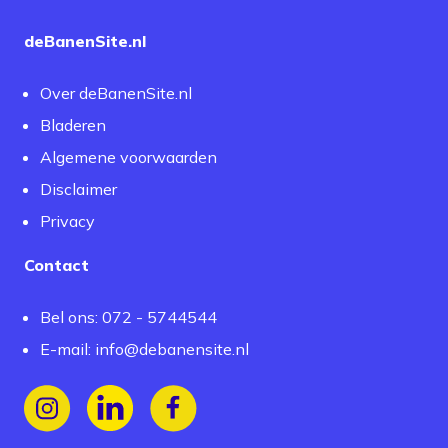
deBanenSite.nl
Over deBanenSite.nl
Bladeren
Algemene voorwaarden
Disclaimer
Privacy
Contact
Bel ons: 072 - 5744544
E-mail:
info@debanensite.nl
Volg ons op Instagram
Volg ons op LinkedIn
Volg ons op Facebook