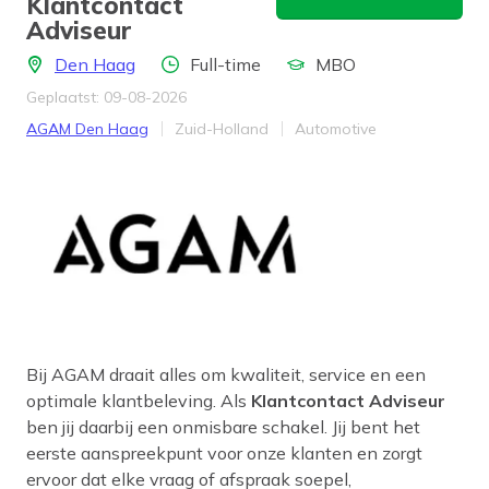
Klantcontact
Adviseur
Locatie
Aantal uren
Opleidingsniveau
Den Haag
Full-time
MBO
Geplaatst: 09-08-2026
Bedrijf
Provincie
Werkveld
AGAM Den Haag
Zuid-Holland
Automotive
Bij AGAM draait alles om kwaliteit, service en een
optimale klantbeleving. Als
Klantcontact Adviseur
ben jij daarbij een onmisbare schakel. Jij bent het
eerste aanspreekpunt voor onze klanten en zorgt
ervoor dat elke vraag of afspraak soepel,