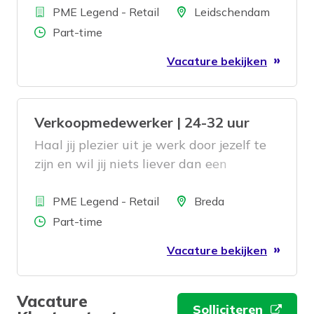
Bedrijf
gezicht de winkel uit zien gaan? Dan
Locatie
PME Legend - Retail
Leidschendam
zoeken wij jou!
Aantal uren
Part-time
Vacature bekijken
Verkoopmedewerker | 24-32 uur
Haal jij plezier uit je werk door jezelf te
zijn en wil jij niets liever dan een
tevreden klant met een lach op het
Bedrijf
gezicht de winkel uit zien gaan? Dan
Locatie
PME Legend - Retail
Breda
zoeken wij jou!
Aantal uren
Part-time
Vacature bekijken
Vacature
Solliciteren