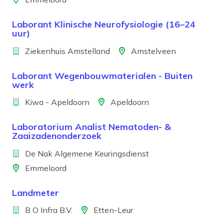
Laborant Klinische Neurofysiologie (16–24
uur)
Bedrijf
Locatie
Ziekenhuis Amstelland
Amstelveen
Laborant Wegenbouwmaterialen - Buiten
werk
Bedrijf
Locatie
Kiwa - Apeldoorn
Apeldoorn
Laboratorium Analist Nematoden- &
Zaaizadenonderzoek
Bedrijf
De Nak Algemene Keuringsdienst
Locatie
Emmeloord
Landmeter
Bedrijf
Locatie
B O Infra B.V.
Etten-Leur