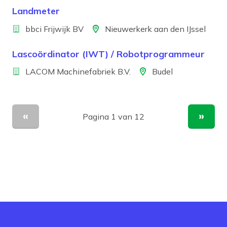
Landmeter
Bedrijf
Locatie
bbci Frijwijk BV
Nieuwerkerk aan den IJssel
Lascoördinator (IWT) / Robotprogrammeur
Bedrijf
Locatie
LACOM Machinefabriek B.V.
Budel
Pagina 1 van 12
Vorige pagina
Volge