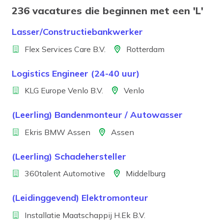
236 vacatures die beginnen met een 'L'
Lasser/Constructiebankwerker
Bedrijf
Locatie
Flex Services Care B.V.
Rotterdam
Logistics Engineer (24-40 uur)
Bedrijf
Locatie
KLG Europe Venlo B.V.
Venlo
(Leerling) Bandenmonteur / Autowasser
Bedrijf
Locatie
Ekris BMW Assen
Assen
(Leerling) Schadehersteller
Bedrijf
Locatie
360talent Automotive
Middelburg
(Leidinggevend) Elektromonteur
Bedrijf
Installatie Maatschappij H.Ek B.V.