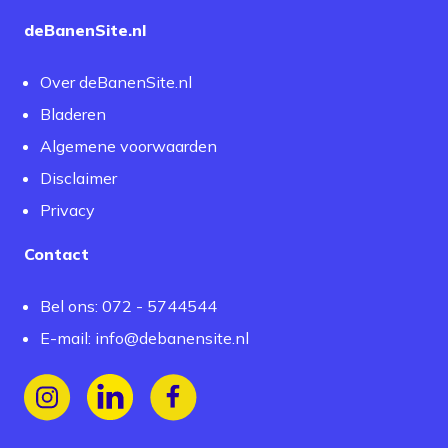
deBanenSite.nl
Over deBanenSite.nl
Bladeren
Algemene voorwaarden
Disclaimer
Privacy
Contact
Bel ons: 072 - 5744544
E-mail:
info@debanensite.nl
Volg ons op Instagram
Volg ons op LinkedIn
Volg ons op Facebook