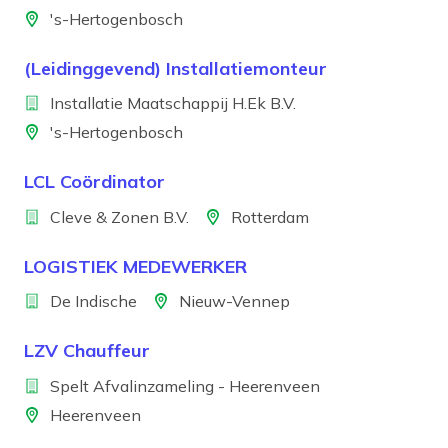
Locatie
's-Hertogenbosch
(Leidinggevend) Installatiemonteur
Bedrijf
Installatie Maatschappij H.Ek B.V.
Locatie
's-Hertogenbosch
LCL Coördinator
Bedrijf
Locatie
Cleve & Zonen B.V.
Rotterdam
LOGISTIEK MEDEWERKER
Bedrijf
Locatie
De Indische
Nieuw-Vennep
LZV Chauffeur
Bedrijf
Spelt Afvalinzameling - Heerenveen
Locatie
Heerenveen