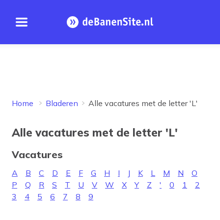
Open menu
Homepage
Home
Bladeren
Alle vacatures met de letter 'L'
Alle vacatures met de letter 'L'
Vacatures
A
B
C
D
E
F
G
H
I
J
K
L
M
N
O
P
Q
R
S
T
U
V
W
X
Y
Z
'
0
1
2
3
4
5
6
7
8
9