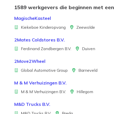
1589 werkgevers die beginnen met een
MagischeKasteel
Bedrijf
Locatie
Kiekeboe Kinderopvang
Zeewolde
2Mates Coldstores B.V.
Bedrijf
Locatie
Ferdinand Zandbergen B.V.
Duiven
2Move2Wheel
Bedrijf
Locatie
Global Automotive Group
Barneveld
M & M Verhuizingen B.V.
Bedrijf
Locatie
M & M Verhuizingen B.V.
Hillegom
M&D Trucks B.V.
Bedrijf
Locatie
M&D Trucks B.V.
Breda