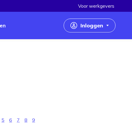
Voor werkgevers
en
Inloggen
Inloggen als werkzoekende
Inloggen als werkgever
5
6
7
8
9