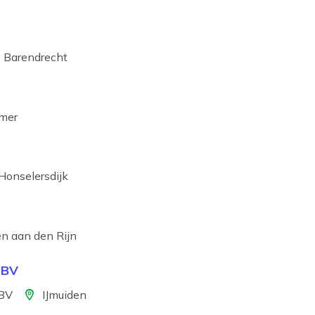
tie
Barendrecht
mer
ie
Honselersdijk
n aan den Rijn
 BV
Locatie
 BV
IJmuiden