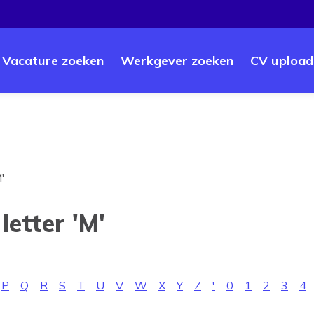
Vacature zoeken
Werkgever zoeken
CV upload
'
letter 'M'
P
Q
R
S
T
U
V
W
X
Y
Z
'
0
1
2
3
4