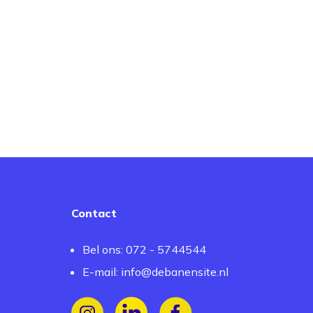
Contact
Bel ons: 072 - 5744544
E-mail:
info@debanensite.nl