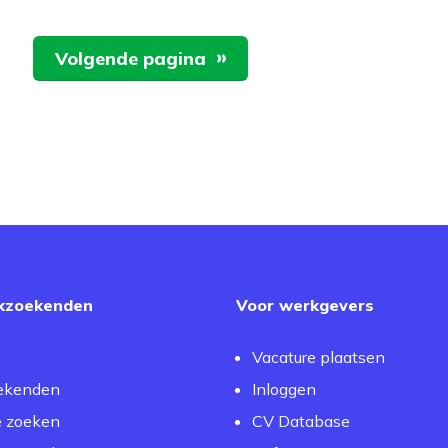
Volgende pagina
kzoekenden
Voor werkgevers
Vacature plaatsen
ekenden
Inloggen
e zoeken
CV Database