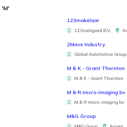
 'M'
123makelaar
Bedrijf
Locati
123vastgoed B.V.
A
2Move Industry
Bedrijf
Global Automotive Group
M & K - Grant Thornton
Bedrijf
L
M & K - Grant Thornton
M & R micro-imaging bv
Bedrijf
L
M & R micro-imaging bv
M&G Group
Bedrijf
Locatie
M&G Group
Assen