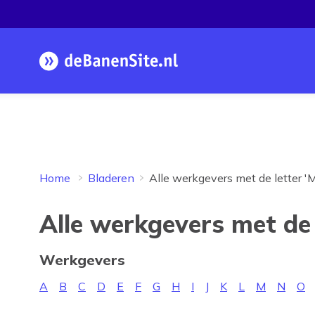
Homepage
Home
Bladeren
Alle werkgevers met de letter 'M
Alle werkgevers met de 
Werkgevers
A
B
C
D
E
F
G
H
I
J
K
L
M
N
O