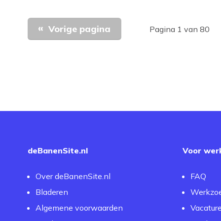
Vorige pagina
Pagina 1 van 80
deBanenSite.nl
Voor wer
Over deBanenSite.nl
FAQ
Bladeren
Werkzo
Algemene voorwaarden
Vacatur