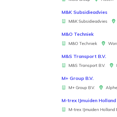
M&K Subsidieadvies
Bedrijf
Loca
M&K Subsidieadvies
M&O Techniek
Bedrijf
Locatie
M&O Techniek
Wor
M&S Transport B.V.
Bedrijf
Locat
M&S Transport B.V.
M+ Group B.V.
Bedrijf
Locatie
M+ Group B.V.
Alphe
M-trex IJmuiden Holland
Bedrijf
M-trex IJmuiden Holland