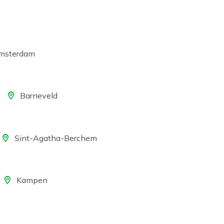
e
msterdam
Locatie
Barneveld
ocatie
Sint-Agatha-Berchem
ocatie
Kampen