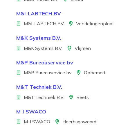
M&I-LABTECH BV
Bedrijf
Locatie
M&I-LABTECH BV
Vondelingenplaat
M&K Systems B.V.
Bedrijf
Locatie
M&K Systems B.V.
Vlijmen
M&P Bureauservice bv
Bedrijf
Locatie
M&P Bureauservice bv
Ophemert
M&T Techniek B.V.
Bedrijf
Locatie
M&T Techniek B.V.
Beets
M-I SWACO
Bedrijf
Locatie
M-I SWACO
Heerhugowaard