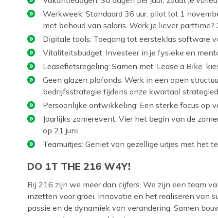
Werkweek: Standaard 36 uur, pilot tot 1 novembe
met behoud van salaris. Werk je liever parttime? 
Digitale tools: Toegang tot eersteklas software v
Vitaliteitsbudget: Investeer in je fysieke en men
Leasefietsregeling: Samen met ‘Lease a Bike’ kies j
Geen glazen plafonds: Werk in een open structuu
bedrijfsstrategie tijdens onze kwartaal strategie
Persoonlijke ontwikkeling: Een sterke focus op v
Jaarlijks zomerevent: Vier het begin van de zom
op 21 juni.
Teamuitjes: Geniet van gezellige uitjes met het t
DO 1T THE 216 W4Y!
Bij 216 zijn we meer dan cijfers. We zijn een team va
inzetten voor groei, innovatie en het realiseren van 
passie en de dynamiek van verandering. Samen bou