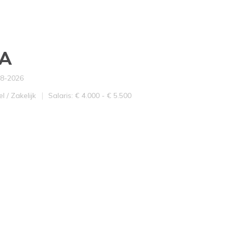
AA
08-2026
ld
Salaris
l / Zakelijk
Salaris: € 4.000 - € 5.500