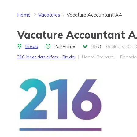
Home
Vacatures
Vacature Accountant AA
Vacature Accountant 
Locatie
Aantal uren
Opleidingsniveau
Breda
Part-time
HBO
Geplaatst: 03-
Bedrijf
Provincie
Werkve
216-Meer dan cijfers - Breda
Noord-Brabant
Financiee