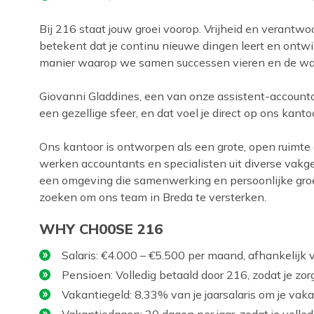
Bij 216 staat jouw groei voorop. Vrijheid en verantw
betekent dat je continu nieuwe dingen leert en ontwi
manier waarop we samen successen vieren en de warm
Giovanni Gladdines, een van onze assistent-accountant
een gezellige sfeer, en dat voel je direct op ons kantoo
Ons kantoor is ontworpen als een grote, open ruimte
werken accountants en specialisten uit diverse vakgebie
een omgeving die samenwerking en persoonlijke groei
zoeken om ons team in Breda te versterken.
WHY CH00SE 216
Salaris: €4.000 – €5.500 per maand, afhankelijk v
Pensioen: Volledig betaald door 216, zodat je zo
Vakantiegeld: 8,33% van je jaarsalaris om je vaka
Vakantiedagen: 30 dagen per jaar, zodat je volle