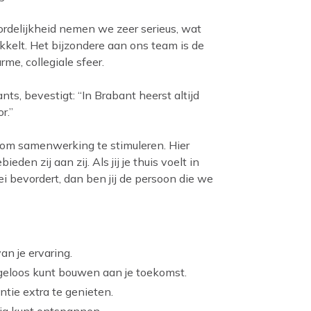
oordelijkheid nemen we zeer serieus, wat
kkelt. Het bijzondere aan ons team is de
e, collegiale sfeer.
s, bevestigt: “In Brabant heerst altijd
r.”
 om samenwerking te stimuleren. Hier
den zij aan zij. Als jij je thuis voelt in
 bevordert, dan ben jij de persoon die we
an je ervaring.
rgeloos kunt bouwen aan je toekomst.
ntie extra te genieten.
dig kunt ontspannen.