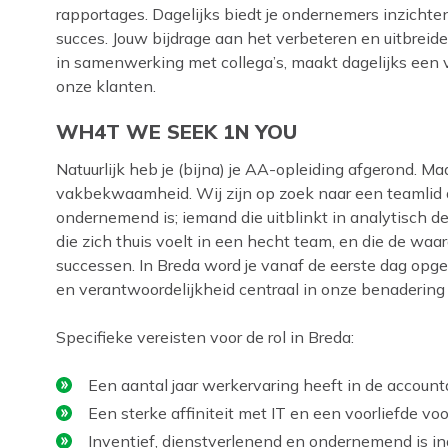
rapportages. Dagelijks biedt je ondernemers inzichten
succes. Jouw bijdrage aan het verbeteren en uitbreid
in samenwerking met collega’s, maakt dagelijks een 
onze klanten.
WH4T WE SEEK 1N YOU
Natuurlijk heb je (bijna) je AA-opleiding afgerond. M
vakbekwaamheid. Wij zijn op zoek naar een teamlid d
ondernemend is; iemand die uitblinkt in analytisch d
die zich thuis voelt in een hecht team, en die de waa
successen. In Breda word je vanaf de eerste dag opge
en verantwoordelijkheid centraal in onze benaderin
Specifieke vereisten voor de rol in Breda:
Een aantal jaar werkervaring heeft in de account
Een sterke affiniteit met IT en een voorliefde v
Inventief, dienstverlenend en ondernemend is in