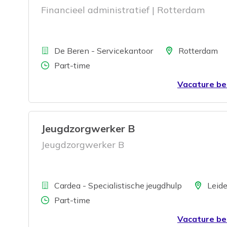
Financieel administratief | Rotterdam
Bedrijf
Locatie
De Beren - Servicekantoor
Rotterdam
Aantal uren
Part-time
Vacature be
Jeugdzorgwerker B
Jeugdzorgwerker B
Bedrijf
Locatie
Cardea - Specialistische jeugdhulp
Leid
Aantal uren
Part-time
Vacature be