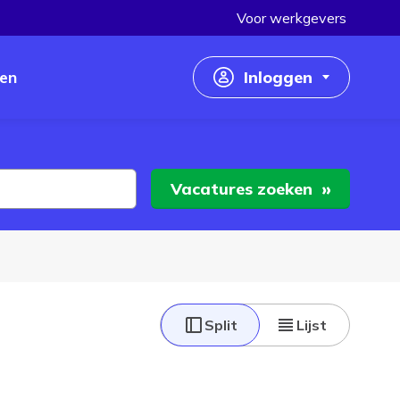
Voor werkgevers
en
Inloggen
Inloggen als werkzoekende
Inloggen als werkgever
Vacatures
zoeken
Split
Lijst