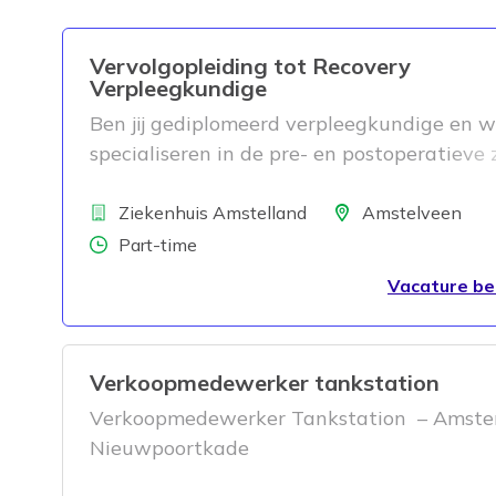
Vervolgopleiding tot Recovery
Verpleegkundige
Ben jij gediplomeerd verpleegkundige en wil 
specialiseren in de pre- en postoperatieve 
voor onze patiënten op de Recovery afdeli
Bedrijf
Dan zoeken wij jou!
Locatie
Ziekenhuis Amstelland
Amstelveen
Aantal uren
Part-time
Vacature be
Verkoopmedewerker tankstation
Verkoopmedewerker Tankstation – Amst
Nieuwpoortkade