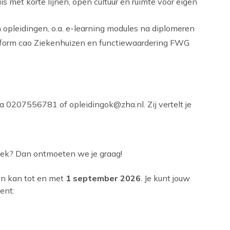
s met korte lijnen, open cultuur en ruimte voor eigen
 opleidingen, o.a. e-learning modules na diplomeren
nform cao Ziekenhuizen en functiewaardering FWG
a 0207556781 of opleidingok@zha.nl. Zij vertelt je
lek? Dan ontmoeten we je graag!
ren kan tot en met
1 september 2026
. Je kunt jouw
ment: