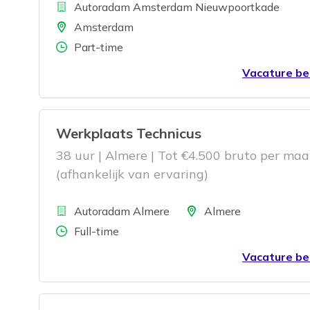
Bedrijf
Autoradam Amsterdam Nieuwpoortkade
Locatie
Amsterdam
Aantal uren
Part-time
Vacature be
Werkplaats Technicus
38 uur | Almere | Tot €4.500 bruto per ma
(afhankelijk van ervaring)
Bedrijf
Locatie
Autoradam Almere
Almere
Aantal uren
Full-time
Vacature be