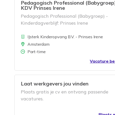
Pedagogisch Professional (Babygroep)
KDV Prinses Irene
Pedagogisch Professional (Babygroep) -
Kinderdagverblijf: Prinses Irene
Bedrijf
IJsterk Kinderopvang B.V. - Prinses Irene
Locatie
Amsterdam
Aantal uren
Part-time
Vacature be
Laat werkgevers jou vinden
Plaats gratis je cv en ontvang passende
vacatures.
Plaats m