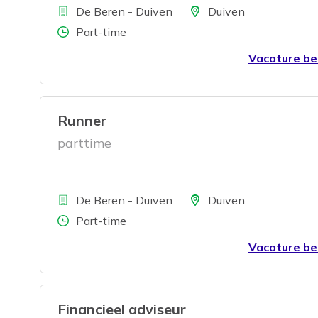
Bedrijf
Locatie
De Beren - Duiven
Duiven
Aantal uren
Part-time
Vacature be
Runner
parttime
Bedrijf
Locatie
De Beren - Duiven
Duiven
Aantal uren
Part-time
Vacature be
Financieel adviseur