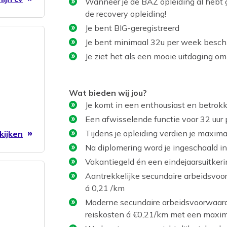
Wanneer je de BAZ opleiding al hebt 
de recovery opleiding!
Je bent BIG-geregistreerd
Je bent minimaal 32u per week besch
Je ziet het als een mooie uitdaging o
Wat bieden wij jou?
Je komt in een enthousiast en betrok
Een afwisselende functie voor 32 uur
Tijdens je opleiding verdien je maxim
kijken
Na diplomering word je ingeschaald i
Vakantiegeld én een eindejaarsuitke
Aantrekkelijke secundaire arbeidsvoo
á 0,21 /km
Moderne secundaire arbeidsvoorwaarde
reiskosten á €0,21/km met een maxi