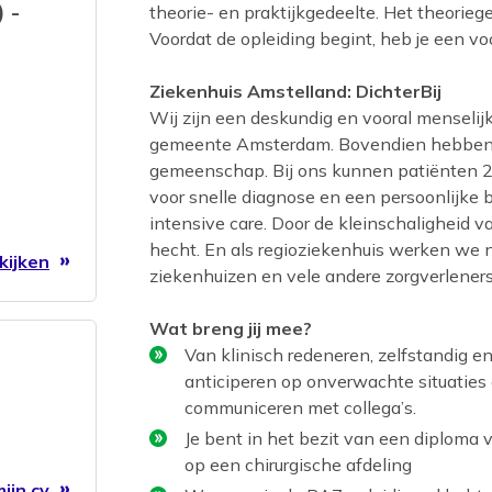
 -
theorie- en praktijkgedeelte. Het theorie
Voordat de opleiding begint, heb je een v
Ziekenhuis Amstelland: DichterBij
Wij zijn een deskundig en vooral menselij
gemeente Amsterdam. Bovendien hebben w
gemeenschap. Bij ons kunnen patiënten 24 
voor snelle diagnose en een persoonlijke 
intensive care. Door de kleinschaligheid v
hecht. En als regioziekenhuis werken we
kijken
ziekenhuizen en vele andere zorgverleners 
Wat breng jij mee?
Van klinisch redeneren, zelfstandig e
anticiperen op onverwachte situaties 
communiceren met collega’s.
Je bent in het bezit van een diploma v
op een chirurgische afdeling
ijn cv