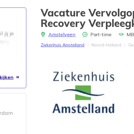
Vacature Vervolgop
Recovery Verpleeg
jij je
Locatie
Aantal uren
Opleidin
Amstelveen
Part-time
MB
zorg
Bedrijf
Provincie
We
Ziekenhuis Amstelland
Noord-Holland
Ge
ng?
kijken
erdam