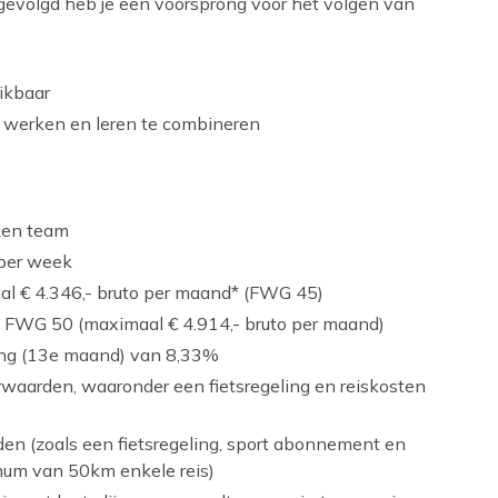
gevolgd heb je een voorsprong voor het volgen van
ikbaar
m werken en leren te combineren
ken team
 per week
aal € 4.346,- bruto per maand* (FWG 45)
n FWG 50 (maximaal € 4.914,- bruto per maand)
ring (13e maand) van 8,33%
rwaarden, waaronder een fietsregeling en reiskosten
n (zoals een fietsregeling, sport abonnement en
mum van 50km enkele reis)