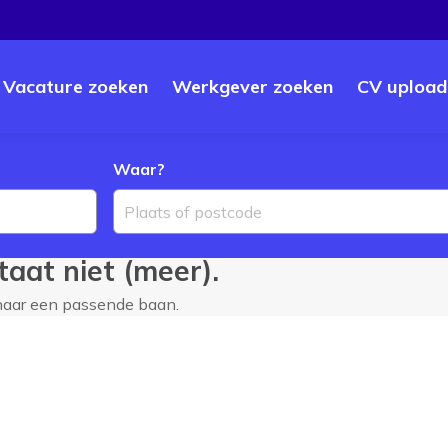
Vacature zoeken
Werkgever zoeken
CV upload
Waar?
Plaats of postcode
aat niet (meer).
 naar een passende baan.