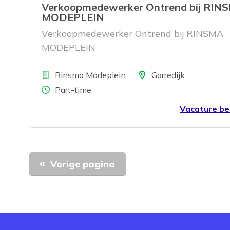
Verkoopmedewerker Ontrend bij RIN
alleen de inwoners centraal stelt, maar ook
MODEPLEIN
ruimte biedt om bij te dragen aan innovat
Verkoopmedewerker Ontrend bij RINSMA
duurzame oplossingen.
MODEPLEIN
Bedrijf
Locatie
Rinsma Modeplein
Gorredijk
Aantal uren
Part-time
Vacature be
Vorige pagina