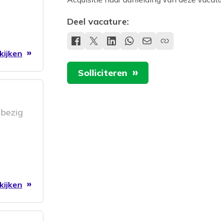
Deel vacature:
kijken
Solliciteren
 bezig
We
kijken
waarin
aal
 niet