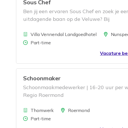
Sous Chef
Ben jij een ervaren Sous Chef en zoek je ee
uitdagende baan op de Veluwe? Bij
Landgoedhotel Villa Vennendal werk je me
Bedrijf
seizoensproducten, stuur je samen met de 
Locatie
Villa Vennendal Landgoedhotel
Nunspe
kok het keukenteam aan en krijg je volop 
Aantal uren
Part-time
voor eigen ideeën en creativiteit.
Vacature be
Schoonmaker
Schoonmaakmedewerker | 16-20 uur per w
Regio Roermond
Bedrijf
Locatie
Thomwerk
Roermond
Aantal uren
Part-time