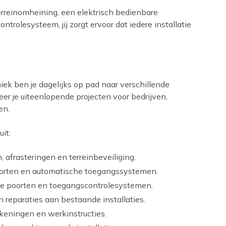
erreinomheining, een elektrisch bedienbare
rolesysteem, jij zorgt ervoor dat iedere installatie
k ben je dagelijks op pad naar verschillende
eer je uiteenlopende projecten voor bedrijven,
en.
it:
afrasteringen en terreinbeveiliging.
poorten en automatische toegangssystemen.
che poorten en toegangscontrolesystemen.
 reparaties aan bestaande installaties.
keningen en werkinstructies.