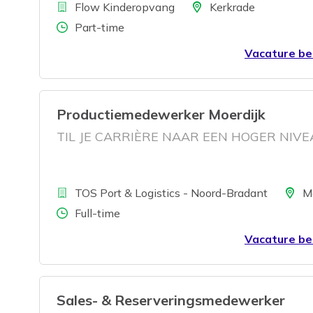
Bedrijf
Locatie
Flow Kinderopvang
Kerkrade
Aantal uren
Part-time
Vacature be
Productiemedewerker Moerdijk
TIL JE CARRIÈRE NAAR EEN HOGER NIV
Bedrijf
Locatie
TOS Port & Logistics - Noord-Bradant
M
Aantal uren
Full-time
Vacature be
Sales- & Reserveringsmedewerker