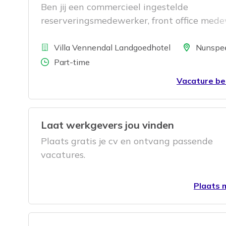
Ben jij een commercieel ingestelde
reserveringsmedewerker, front office med
of hotel receptionist en zoek je een afwiss
Bedrijf
baan op de Veluwe? Bij Landgoedhotel Vil
Locatie
Villa Vennendal Landgoedhotel
Nunspe
Vennendal combineer je gastvrijheid met
Aantal uren
Part-time
commercieel inzicht en zorg je ervoor dat 
Vacature be
reservering en elk verblijf perfect verloopt.
Laat werkgevers jou vinden
Plaats gratis je cv en ontvang passende
vacatures.
Plaats m