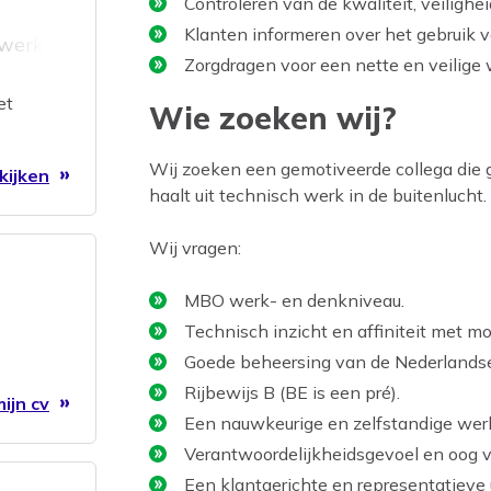
Controleren van de kwaliteit, veilighei
Klanten informeren over het gebruik 
ewerker
Zorgdragen voor een nette en veilige 
elende
la
et
Wie zoeken wij?
iedere
Wij zoeken een gemotiveerde collega die 
kijken
haalt uit technisch werk in de buitenlucht.
Wij vragen:
MBO werk- en denkniveau.
Technisch inzicht en affiniteit met mo
Goede beheersing van de Nederlandse
Rijbewijs B (BE is een pré).
ijn cv
Een nauwkeurige en zelfstandige wer
Verantwoordelijkheidsgevoel en oog vo
Een klantgerichte en representatieve u