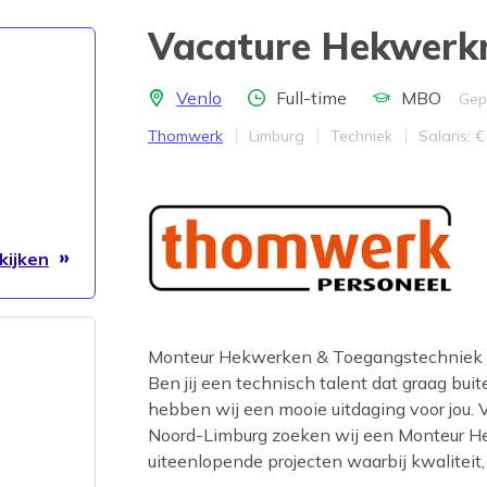
Vacature Hekwerk
Locatie
Aantal uren
Opleidingsnivea
Venlo
Full-time
MBO
Gep
Bedrijf
Provincie
Werkveld
Salaris
Thomwerk
Limburg
Techniek
Salaris: €
kijken
Monteur Hekwerken & Toegangstechniek | 
Ben jij een technisch talent dat graag bu
hebben wij een mooie uitdaging voor jou. 
Noord-Limburg zoeken wij een Monteur H
uiteenlopende projecten waarbij kwalitei