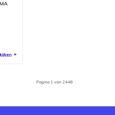
SMA
 jou de
ieve en
kijken
Pagina 1 van 2448