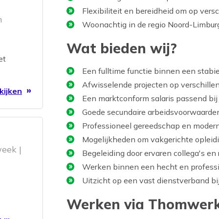
Flexibiliteit en bereidheid om op vers
n
Woonachtig in de regio Noord-Limbur
Wat bieden wij?
t verse
Chef-
et
Een fulltime functie binnen een stabie
ruimte
Afwisselende projecten op verschillen
kijken
Een marktconform salaris passend bij 
Goede secundaire arbeidsvoorwaarden
Professioneel gereedschap en modern
Mogelijkheden om vakgerichte opleidi
eek |
Begeleiding door ervaren collega's en 
Werken binnen een hecht en professi
Uitzicht op een vast dienstverband bi
Werken via Thomwer