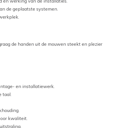
d en werking van de installaties.
van de geplaatste systemen.
werkplek.
graag de handen uit de mouwen steekt en plezier
ntage- en installatiewerk.
 taal.
khouding.
or kwaliteit.
itstraling.