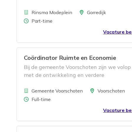
Bedrijf
Locatie
Rinsma Modeplein
Gorredijk
Aantal uren
Part-time
Vacature be
Coördinator Ruimte en Economie
Bij de gemeente Voorschoten zijn we volop
met de ontwikkeling en verdere
professionalisering van onze organisatie. 
Bedrijf
werken toe naar een klantgerichte
Locatie
Gemeente Voorschoten
Voorschoten
organisatiestructuur die klaar is voor de
Aantal uren
Full-time
toekomst. Het doel? Samen met plezier en
Vacature be
betrokkenheid werken aan een gemeente 
vertrouwen en verantwoordelijkheid centr
staan. We bouwen aan een organisatie die