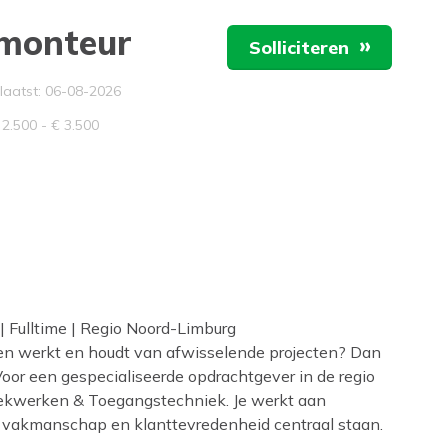
monteur
Solliciteren
u
laatst: 06-08-2026
 2.500 - € 3.500
Fulltime | Regio Noord-Limburg
iten werkt en houdt van afwisselende projecten? Dan
Voor een gespecialiseerde opdrachtgever in de regio
ekwerken & Toegangstechniek. Je werkt aan
t, vakmanschap en klanttevredenheid centraal staan.