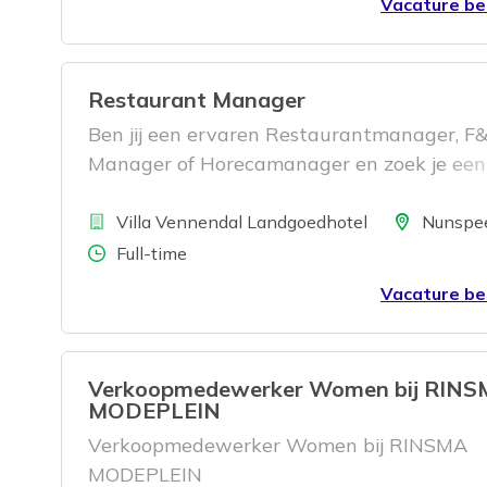
Vacature be
Restaurant Manager
Ben jij een ervaren Restaurantmanager, F
Manager of Horecamanager en zoek je een
leidinggevende functie op de Veluwe? Bij
Bedrijf
Landgoedhotel Villa Vennendal geef je lei
Locatie
Villa Vennendal Landgoedhotel
Nunspe
aan een enthousiast F&B-team, ben je
Aantal uren
Full-time
verantwoordelijk voor het restaurant en d
Vacature be
banqueting en zorg je dagelijks voor een o
gastbeleving.
Verkoopmedewerker Women bij RIN
MODEPLEIN
Verkoopmedewerker Women bij RINSMA
MODEPLEIN