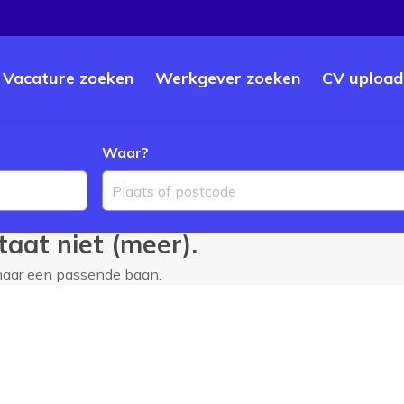
Vacature zoeken
Werkgever zoeken
CV upload
Waar?
Plaats of postcode
aat niet (meer).
 naar een passende baan.