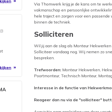
kijken
Via Thomwerk krijg je de kans om te wer
vakmanschap en persoonlijke ontwikkeling
hele traject en zorgen voor een passende w
binnen de techniek.
&B
Solliciteren
Wil jij aan de slag als Monteur Hekwerke
ding
et
Solliciteer vandaag nog. Wij nemen zo sne
bespreken.
e
kijken
Trefwoorden:
Monteur Hekwerken, Hekwe
ptimale
Poortmonteur, Technisch Monteur, Montage,
Interesse in de functie van Hekwerkmo
SMA
Reageer dan nu via de "solliciteer" butt
Acquisitie naar aanleiding van deze vacatur