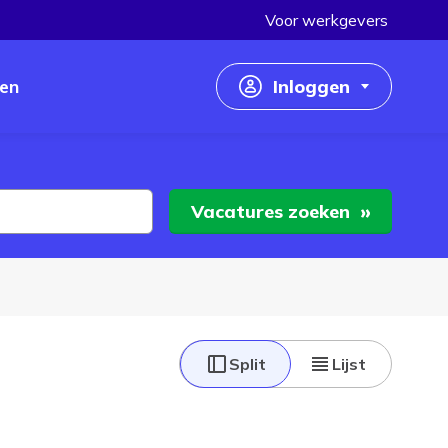
Voor werkgevers
en
Inloggen
Inloggen als werkzoekende
Inloggen als werkgever
Vacatures
zoeken
Split
Lijst