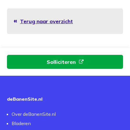
Terug naar overzicht
Aan de slag
Solliciteren
deBanenSite.nl
Over deBanenSite.nl
Bladeren