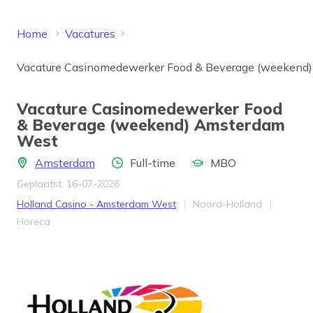
Home
Vacatures
Vacature Casinomedewerker Food & Beverage (weekend
Vacature Casinomedewerker Food
& Beverage (weekend) Amsterdam
West
Locatie
Aantal uren
Opleidingsniveau
Amsterdam
Full-time
MBO
Geplaatst: 16-07-2026
Bedrijf
Provincie
Holland Casino - Amsterdam West
Noord-Holland
Werkveld
Horeca