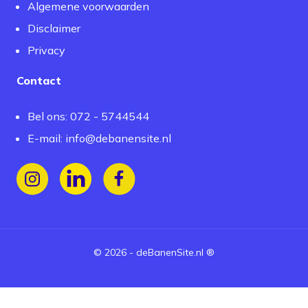
Algemene voorwaarden
Disclaimer
Privacy
Contact
Bel ons: 072 - 5744544
E-mail:
info@debanensite.nl
Volg ons op Instagram
Volg ons op LinkedIn
Volg ons op Facebook
©
2026
-
deBanenSite.nl
®