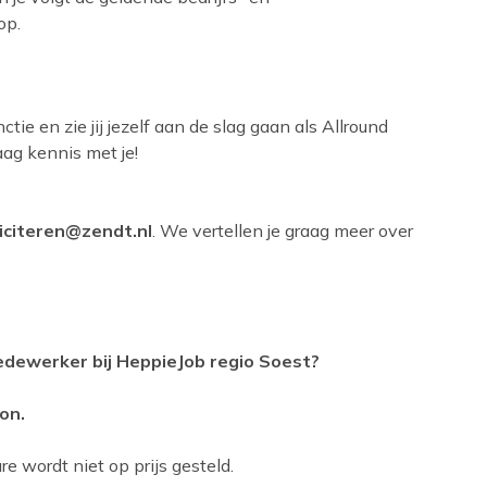
op.
tie en zie jij jezelf aan de slag gaan als Allround
g kennis met je!
liciteren@zendt.nl
. We vertellen je graag meer over
medewerker bij HeppieJob regio Soest?
on.
e wordt niet op prijs gesteld.