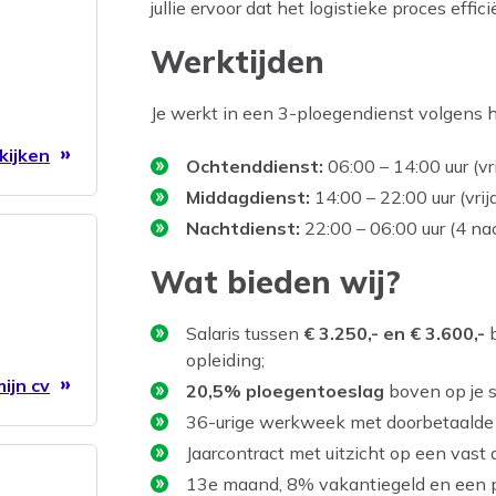
jullie ervoor dat het logistieke proces effici
Werktijden
Je werkt in een 3-ploegendienst volgens h
kijken
Ochtenddienst:
06:00 – 14:00 uur (vr
Middagdienst:
14:00 – 22:00 uur (vrij
Nachtdienst:
22:00 – 06:00 uur (4 n
Wat bieden wij?
Salaris tussen
€ 3.250,- en € 3.600,-
b
opleiding;
ijn cv
20,5% ploegentoeslag
boven op je sa
36-urige werkweek met doorbetaalde
Jaarcontract met uitzicht op een vast
13e maand, 8% vakantiegeld en een p