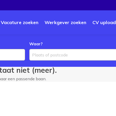
Vacature zoeken
Werkgever zoeken
CV upload
Waar?
Plaats of postcode
aat niet (meer).
 naar een passende baan.