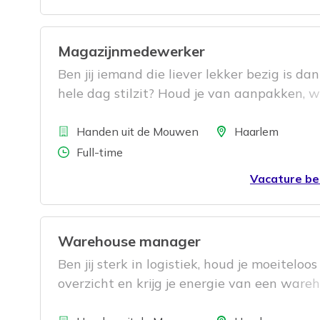
Magazijnmedewerker
Ben jij iemand die liever lekker bezig is da
hele dag stilzit? Houd je van aanpakken, w
graag samen en vind je het belangrijk dat a
Bedrijf
netjes en op tijd de deur uitgaat? Dan zoek
Locatie
Handen uit de Mouwen
Haarlem
jou.
Aantal uren
Full-time
Vacature be
Warehouse manager
Ben jij sterk in logistiek, houd je moeiteloos
overzicht en krijg je energie van een ware
dat op rolletjes loopt? Dan hebben wij een