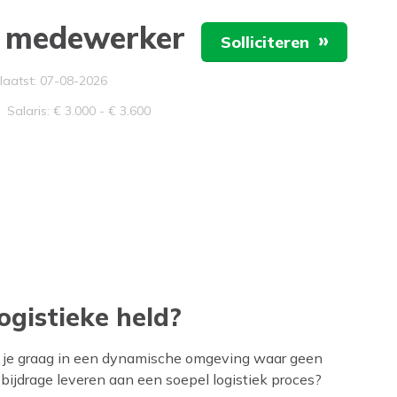
k medewerker
Solliciteren
u
laatst: 07-08-2026
Salaris
Salaris: € 3.000 - € 3.600
ogistieke held?
rk je graag in een dynamische omgeving waar geen
e bijdrage leveren aan een soepel logistiek proces?