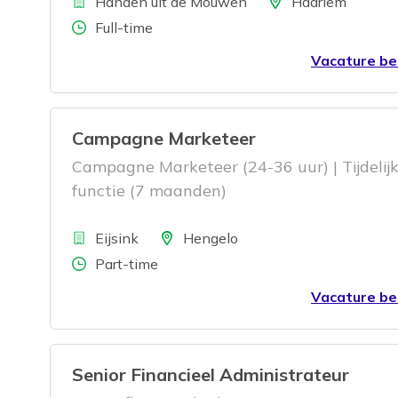
Bedrijf
functie voor je.
Locatie
Handen uit de Mouwen
Haarlem
Aantal uren
Full-time
Vacature be
Campagne Marketeer
Campagne Marketeer (24-36 uur) | Tijdelij
functie (7 maanden)
Bedrijf
Locatie
Eijsink
Hengelo
Aantal uren
Part-time
Vacature be
Senior Financieel Administrateur