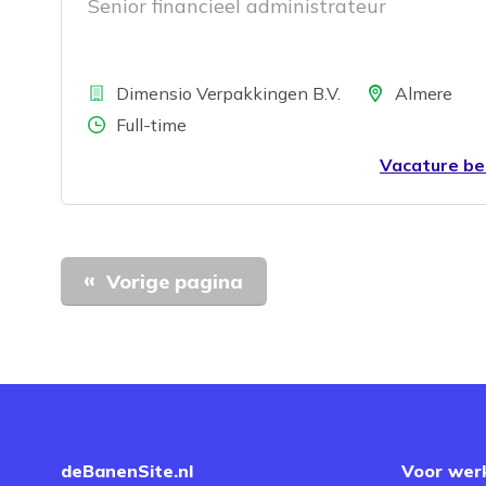
Senior financieel administrateur
Bedrijf
Locatie
Dimensio Verpakkingen B.V.
Almere
Aantal uren
Full-time
Vacature be
Vorige pagina
deBanenSite.nl
Voor wer