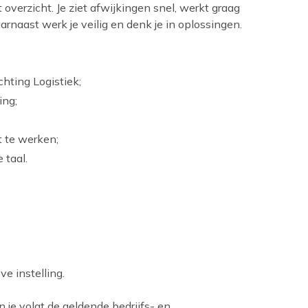
 overzicht. Je ziet afwijkingen snel, werkt graag
naast werk je veilig en denk je in oplossingen.
chting Logistiek;
ing;
 te werken;
 taal.
e instelling.
n je volgt de geldende bedrijfs- en