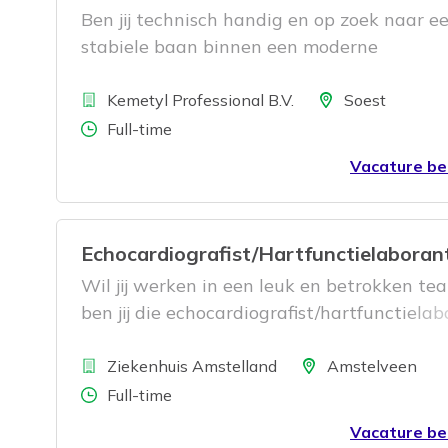
Ben jij technisch handig en op zoek naar e
stabiele baan binnen een moderne
productieomgeving? Dan is deze functie al
Bedrijf
Productiemedewerker in Soest iets voor jou
Locatie
Kemetyl Professional B.V.
Soest
Aantal uren
Full-time
Vacature be
Echocardiografist/Hartfunctielaboran
Wil jij werken in een leuk en betrokken te
ben jij die echocardiografist/hartfunctiela
die
Bedrijf
Locatie
Ziekenhuis Amstelland
Amstelveen
Aantal uren
Full-time
Vacature be