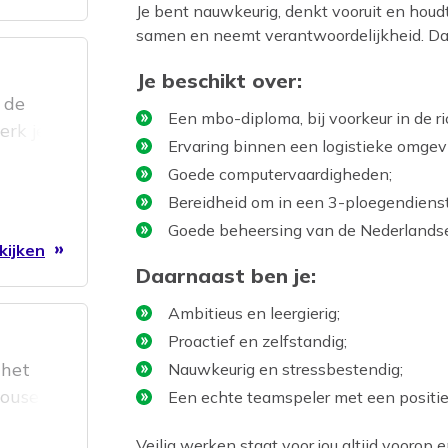
Je bent nauwkeurig, denkt vooruit en houdt
samen en neemt verantwoordelijkheid. Daar
Je beschikt over:
n de
Een mbo-diploma, bij voorkeur in de ri
erk je
Ervaring binnen een logistieke omgev
lles
Goede computervaardigheden;
en wij
Bereidheid om in een 3-ploegendienst
Goede beheersing van de Nederlandse
kijken
Daarnaast ben je:
Ambitieus en leergierig;
Proactief en zelfstandig;
 het
Nauwkeurig en stressbestendig;
house
Een echte teamspeler met een positiev
 mooie
Veilig werken staat voor jou altijd voorop e