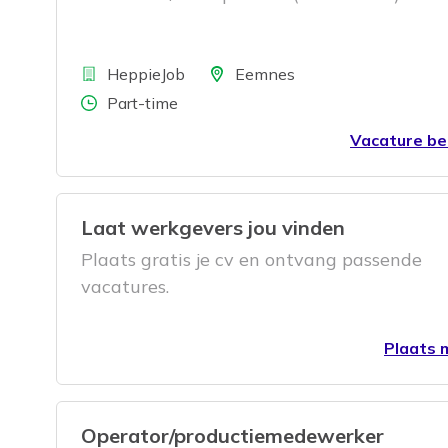
Bedrijf
Locatie
HeppieJob
Eemnes
Aantal uren
Part-time
Vacature be
Laat werkgevers jou vinden
Plaats gratis je cv en ontvang passende
vacatures.
Plaats m
Operator/productiemedewerker