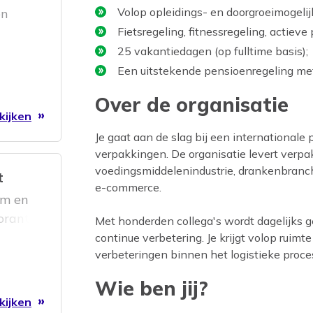
Volop opleidings- en doorgroeimogeli
en
Fietsregeling, fitnessregeling, actieve
s
25 vakantiedagen (op fulltime basis);
!
Een uitstekende pensioenregeling me
Over de organisatie
kijken
Je gaat aan de slag bij een international
verpakkingen. De organisatie levert verp
voedingsmiddelenindustrie, drankenbranc
t
e-commerce.
am en
borant
Met honderden collega's wordt dagelijks ge
continue verbetering. Je krijgt volop ruim
verbeteringen binnen het logistieke proce
Wie ben jij?
kijken