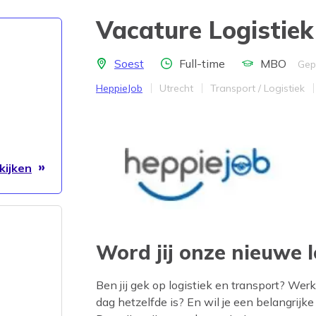
Vacature Logistie
Locatie
Aantal uren
Opleidingsnivea
Soest
Full-time
MBO
Gep
Bedrijf
Provincie
Werkveld
HeppieJob
Utrecht
Transport / Logistiek
kijken
Word jij onze nieuwe l
Ben jij gek op logistiek en transport? We
dag hetzelfde is? En wil je een belangrijk