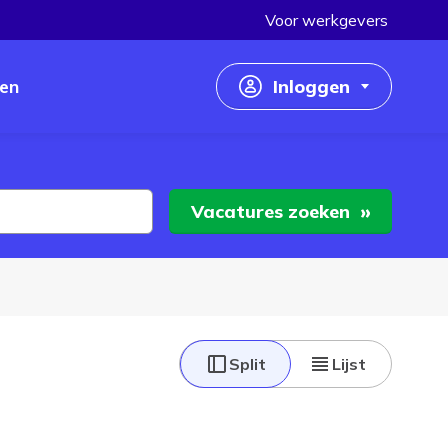
Voor werkgevers
en
Inloggen
Inloggen als werkzoekende
Inloggen als werkgever
Vacatures
zoeken
Split
Lijst