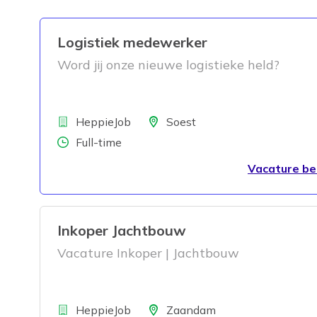
Logistiek medewerker
Word jij onze nieuwe logistieke held?
Bedrijf
Locatie
HeppieJob
Soest
Aantal uren
Full-time
Vacature be
Inkoper Jachtbouw
Vacature Inkoper | Jachtbouw
Bedrijf
Locatie
HeppieJob
Zaandam