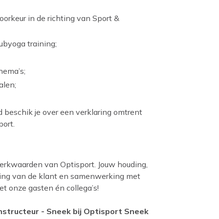
oorkeur in de richting van Sport &
ubyoga training;
hema’s;
alen;
 beschik je over een verklaring omtrent
ort.
erkwaarden van Optisport. Jouw houding,
ing van de klant en samenwerking met
t onze gasten én collega’s!
nstructeur - Sneek bij Optisport Sneek