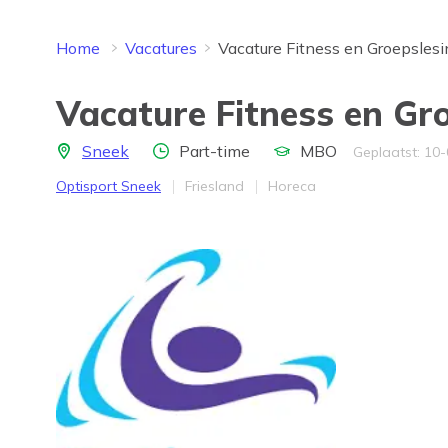
Home
Vacatures
Vacature Fitness en Groepslesi
Vacature Fitness en Gro
Locatie
Aantal uren
Opleidingsniveau
Sneek
Part-time
MBO
Geplaatst: 10
Bedrijf
Provincie
Werkveld
Optisport Sneek
Friesland
Horeca