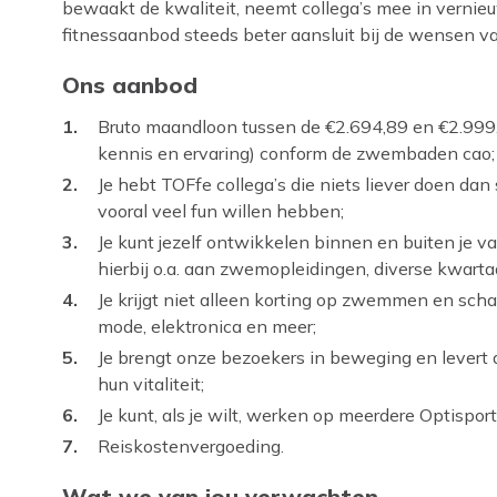
bewaakt de kwaliteit, neemt collega’s mee in vernie
fitnessaanbod steeds beter aansluit bij de wensen v
Ons aanbod
Bruto maandloon tussen de €2.694,89 en €2.999,8
kennis en ervaring) conform de zwembaden cao;
Je hebt TOFfe collega’s die niets liever doen d
vooral veel fun willen hebben;
Je kunt jezelf ontwikkelen binnen en buiten je 
hierbij o.a. aan zwemopleidingen, diverse kwarta
Je krijgt niet alleen korting op zwemmen en scha
mode, elektronica en meer;
Je brengt onze bezoekers in beweging en levert 
hun vitaliteit;
Je kunt, als je wilt, werken op meerdere Optisport 
Reiskostenvergoeding.
Wat we van jou verwachten