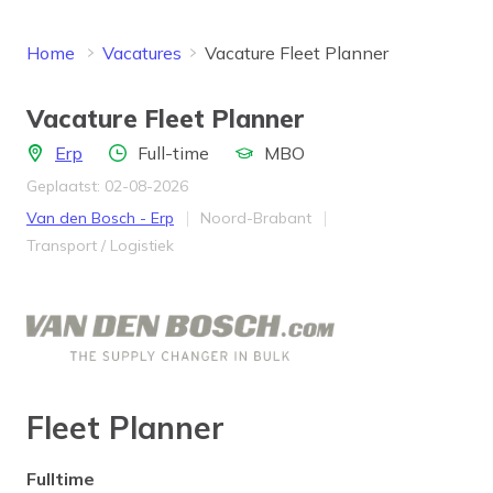
Home
Vacatures
Vacature Fleet Planner
Vacature Fleet Planner
Locatie
Aantal uren
Opleidingsniveau
Erp
Full-time
MBO
Geplaatst: 02-08-2026
Bedrijf
Provincie
Van den Bosch - Erp
Noord-Brabant
Werkveld
Transport / Logistiek
Fleet Planner
Fulltime