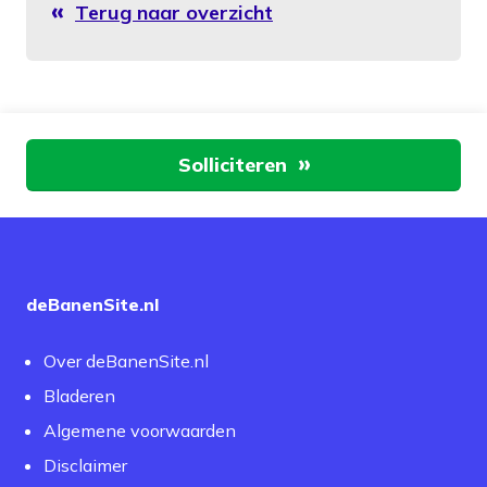
Terug naar overzicht
Aan de slag
Solliciteren
deBanenSite.nl
Over deBanenSite.nl
Bladeren
Algemene voorwaarden
Disclaimer