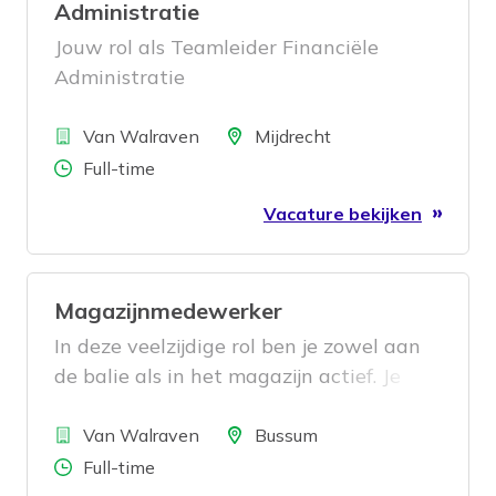
Administratie
Jouw rol als Teamleider Financiële
Administratie
Bedrijf
Locatie
Van Walraven
Mijdrecht
Aantal uren
Full-time
Vacature bekijken
Magazijnmedewerker
In deze veelzijdige rol ben je zowel aan
de balie als in het magazijn actief. Je
verwerkt binnenkomende goederen,
Bedrijf
zorgt voor een georganiseerde opslag en
Locatie
Van Walraven
Bussum
klaarmaakte bestellingen. Aan de balie
Aantal uren
Full-time
beantwoord je vragen van klanten,