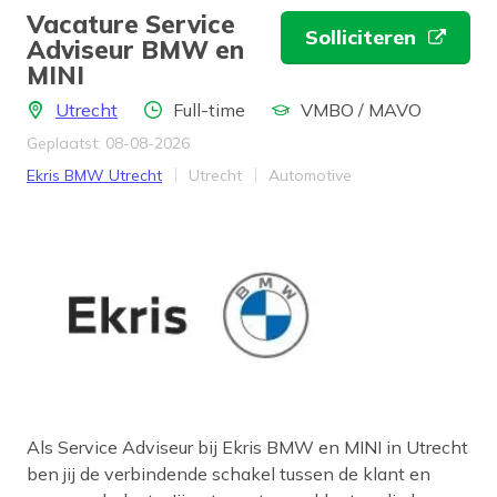
Vacature Service
Solliciteren
Adviseur BMW en
MINI
Locatie
Aantal uren
Opleidingsniveau
Utrecht
Full-time
VMBO / MAVO
Geplaatst: 08-08-2026
Bedrijf
Provincie
Werkveld
Ekris BMW Utrecht
Utrecht
Automotive
Als Service Adviseur bij Ekris BMW en MINI in Utrecht
ben jij de verbindende schakel tussen de klant en