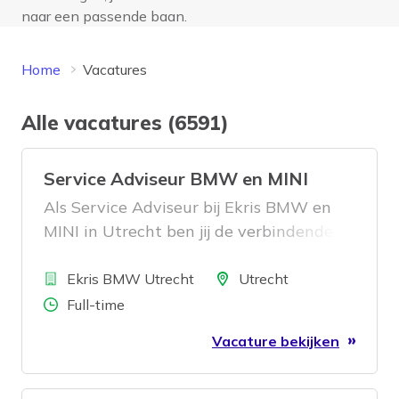
naar een passende baan.
Home
Vacatures
Alle vacatures (6591)
Service Adviseur BMW en MINI
Als Service Adviseur bij Ekris BMW en
MINI in Utrecht ben jij de verbindende
schakel tussen de klant en onze
Bedrijf
werkplaats. Jij ontvangt onze klanten
Locatie
Ekris BMW Utrecht
Utrecht
die hun BMW of MINI brengen voor
Aantal uren
Full-time
onderhoud of reparatie op professionele
Vacature bekijken
en hartelijke wijze. Vervolgens zorg je
voor een duidelijk reparatieadvies voor