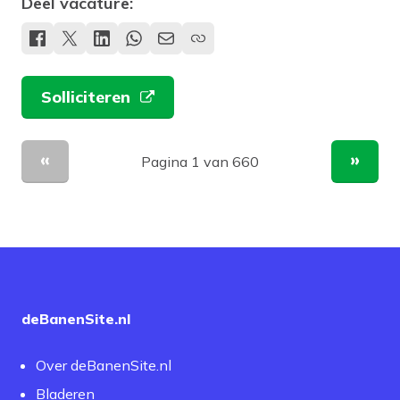
Deel vacature:
Solliciteren
Pagina 1 van 660
Vorige pagina
Volge
deBanenSite.nl
Over deBanenSite.nl
Bladeren