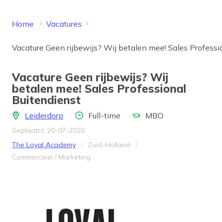
Home
Vacatures
Vacature Geen rijbewijs? Wij betalen mee! Sales Professi
Vacature Geen rijbewijs? Wij
betalen mee! Sales Professional
Buitendienst
Locatie
Aantal uren
Opleidingsniveau
Leiderdorp
Full-time
MBO
Geplaatst: 20-07-2026
Bedrijf
Provincie
The Loyal Academy
Zuid-Holland
Werkveld
Commercieel / Marketing