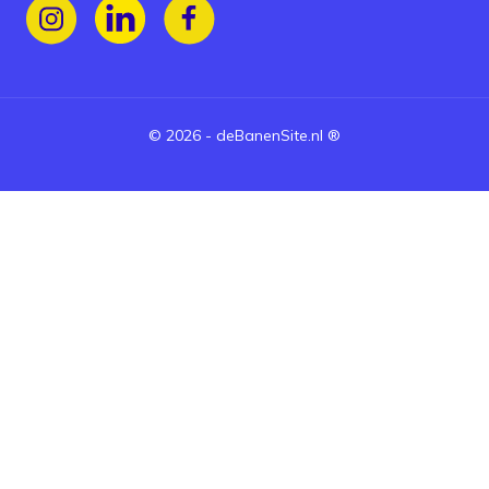
Volg ons op Instagram
Volg ons op LinkedIn
Volg ons op Facebook
©
2026
-
deBanenSite.nl
®