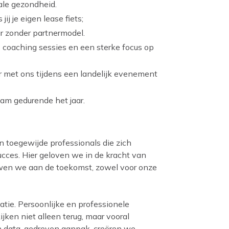
tale gezondheid.
ij je eigen lease fiets;
r zonder partnermodel.
1 coaching sessies en een sterke focus op
er met ons tijdens een landelijk evenement
eam gedurende het jaar.
n toegewijde professionals die zich
succes. Hier geloven we in de kracht van
wen we aan de toekomst, zowel voor onze
ie. Persoonlijke en professionele
jken niet alleen terug, maar vooral
en data-gedreven aanpak, creëren we