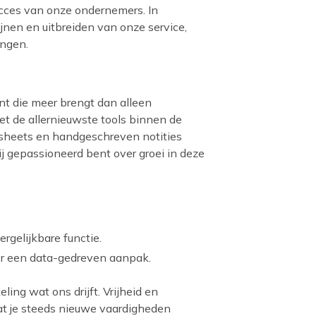
succes van onze ondernemers. In
ijnen en uitbreiden van onze service,
ingen.
nt die meer brengt dan alleen
et de allernieuwste tools binnen de
l-sheets en handgeschreven notities
jij gepassioneerd bent over groei in deze
rgelijkbare functie.
oor een data-gedreven aanpak.
ling wat ons drijft. Vrijheid en
dat je steeds nieuwe vaardigheden