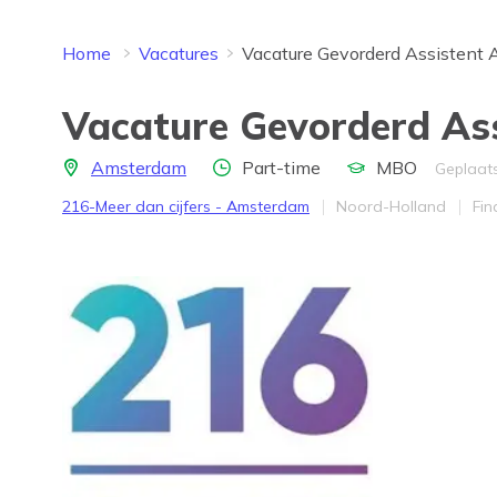
Home
Vacatures
Vacature Gevorderd Assistent 
Vacature Gevorderd As
Locatie
Aantal uren
Opleidingsniveau
Amsterdam
Part-time
MBO
Geplaats
Bedrijf
Provincie
We
216-Meer dan cijfers - Amsterdam
Noord-Holland
Fin