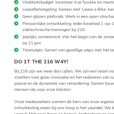
Vitaliteitsbudget: Investeer in je fysieke en men
Leasefietsregeling: Samen met ‘Lease a Bike’ kies j
Geen glazen plafonds: Werk in een open structuu
Persoonlijke ontwikkeling: Ieder kwartaal 1-op-
vaktechnische trainingen bij 216.
Jaarlijks zomerevent: Vier het begin van de zom
op 21 juni.
Teamuitjes: Geniet van gezellige uitjes met het t
DO 1T THE 216 W4Y!
Bij 216 zijn we meer dan cijfers. We zijn een team va
inzetten voor groei, innovatie en het realiseren van 
passie en de dynamiek van verandering. Samen bou
mensen als voor onze klanten.
Onze medewerkers vormen de kern van onze organisat
ontwikkeling staan bij ons hoog in het vaandel. We ki
vooruit. Met onze focus op kennis, technologie en e