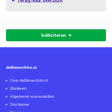
Terug naar overzicht
Aan de slag
Solliciteren
deBanenSite.nl
Over deBanenSite.nl
Bladeren
Algemene voorwaarden
Disclaimer