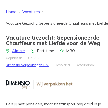
Home
Vacatures
Vacature Gezocht: Gepensioneerde Chauffeurs met Liefd
Vacature Gezocht: Gepensioneerde
Chauffeurs met Liefde voor de Weg
Locatie
Aantal uren
Opleidingsniveau
Almere
Part-time
MBO
Geplaatst: 11-07-2026
Bedrijf
Provincie
Werkveld
Dimensio Verpakkingen B.V.
Flevoland
Detailhandel
Ben jij met pensioen, maar zit transport nog altijd in je