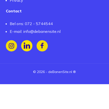
Privacy
Contact
Bel ons: 072 - 5744544
E-mail:
info@debanensite.nl
Volg ons op Instagram
Volg ons op LinkedIn
Volg ons op Facebook
©
2026
-
deBanenSite.nl
®