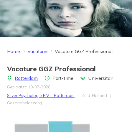
Home
Vacatures
Vacature GGZ Professional
Vacature GGZ Professional
Locatie
Aantal uren
Opleidingsniveau
Rotterdam
Part-time
Universitair
Geplaatst: 10-07-2026
Bedrijf
Provincie
Silver Psychologie B.V. - Rotterdam
Zuid-Holland
Werkveld
Gezondheidszorg