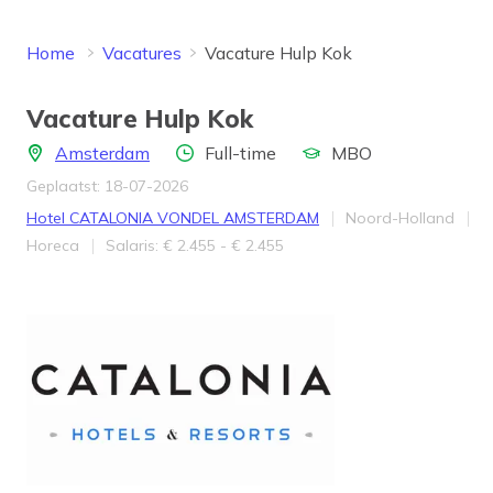
Home
Vacatures
Vacature Hulp Kok
Vacature Hulp Kok
Locatie
Aantal uren
Opleidingsniveau
Amsterdam
Full-time
MBO
Geplaatst: 18-07-2026
Bedrijf
Provincie
Hotel CATALONIA VONDEL AMSTERDAM
Noord-Holland
Werkveld
Salaris
Horeca
Salaris: € 2.455 - € 2.455