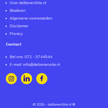
Over deBanenSite.nl
Bladeren
Algemene voorwaarden
Disclaimer
Privacy
Contact
Bel ons: 072 - 5744544
E-mail:
info@debanensite.nl
Volg ons op Instagram
Volg ons op LinkedIn
Volg ons op Facebook
©
2026
-
deBanenSite.nl
®