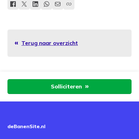
Terug naar overzicht
Aan de slag
Solliciteren
deBanenSite.nl