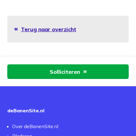
Terug naar overzicht
Aan de slag
Solliciteren
deBanenSite.nl
Over deBanenSite.nl