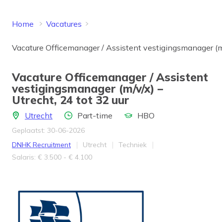
Home
Vacatures
Vacature Officemanager / Assistent vestigingsmanager (m/
Vacature Officemanager / Assistent
vestigingsmanager (m/v/x) –
Utrecht, 24 tot 32 uur
Locatie
Aantal uren
Opleidingsniveau
Utrecht
Part-time
HBO
Geplaatst: 30-06-2026
Bedrijf
Provincie
Werkveld
DNHK Recruitment
Utrecht
Techniek
Salaris
Salaris: € 3.500 - € 4.100