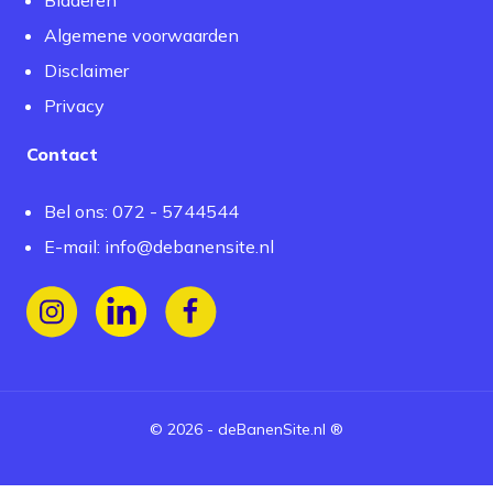
Bladeren
Algemene voorwaarden
Disclaimer
Privacy
Contact
Bel ons: 072 - 5744544
E-mail:
info@debanensite.nl
Volg ons op Instagram
Volg ons op LinkedIn
Volg ons op Facebook
©
2026
-
deBanenSite.nl
®