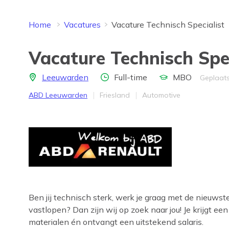
Home
Vacatures
Vacature Technisch Specialist
Vacature Technisch Spec
Locatie
Aantal uren
Opleidingsniveau
Leeuwarden
Full-time
MBO
Geplaats
Bedrijf
Provincie
Werkveld
ABD Leeuwarden
Friesland
Automotive
Ben jij technisch sterk, werk je graag met de nieuws
vastlopen? Dan zijn wij op zoek naar jou! Je krijgt 
materialen én ontvangt een uitstekend salaris.