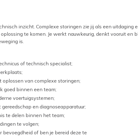
nisch inzicht. Complexe storingen zie jij als een uitdaging 
 oplossing te komen. Je werkt nauwkeurig, denkt vooruit en bl
eweging is.
echnicus of technisch specialist;
erkplaats;
et oplossen van complexe storingen;
ook goed binnen een team;
oderne voertuigsystemen;
et gereedschap en diagnoseapparatuur;
nis te delen binnen het team;
idingen te volgen;
r bevoegdheid of ben je bereid deze te