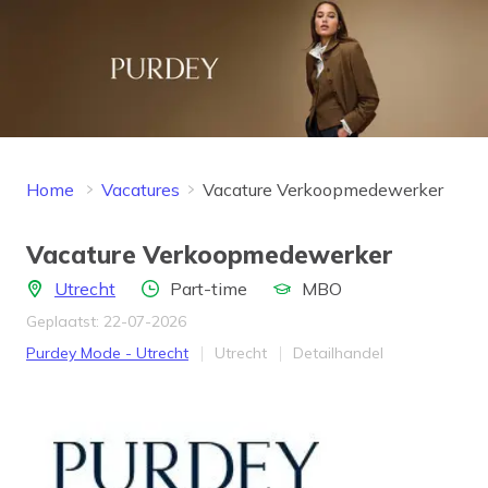
Home
Vacatures
Vacature Verkoopmedewerker
Vacature Verkoopmedewerker
Locatie
Aantal uren
Opleidingsniveau
Utrecht
Part-time
MBO
Geplaatst: 22-07-2026
Bedrijf
Provincie
Werkveld
Purdey Mode - Utrecht
Utrecht
Detailhandel