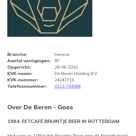
Bedrijfsprofiel De Beren - Goe
Branche
:
Horeca
Aantal vestigingen
:
87
Opgericht
:
28-06-2010
KVK-naam
:
De Beren Holding B.V.
KVK-nummer
:
24247710
Telefoonnummer
:
0113-744084
Over De Beren - Goes
1984: EETCAFÉ BRUINTJE BEER IN ROTTERDAM
Het was in 1984 dat Bruintje Beer aan de Noordsingel