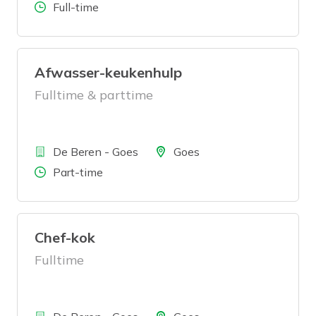
Aantal uren
Full-time
Afwasser-keukenhulp
Fulltime & parttime
Bedrijf
Locatie
De Beren - Goes
Goes
Aantal uren
Part-time
Chef-kok
Fulltime