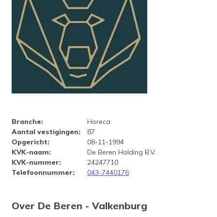
Bedrijfsprofiel De Beren - Val
Branche
:
Horeca
Aantal vestigingen
:
87
Opgericht
:
08-11-1994
KVK-naam
:
De Beren Holding B.V.
KVK-nummer
:
24247710
Telefoonnummer
:
043-7440176
Over De Beren - Valkenburg