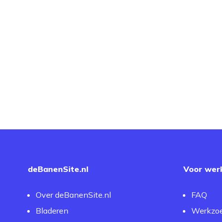
deBanenSite.nl
Voor wer
Over deBanenSite.nl
FAQ
Bladeren
Werkzo