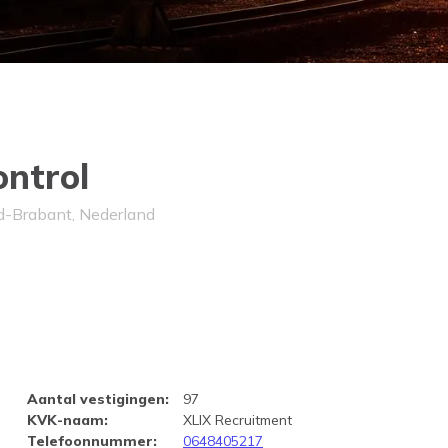
ontrol
d-Brabant, Nederland
ontrol
Aantal vestigingen
:
97
KVK-naam
:
XLIX Recruitment
Telefoonnummer
:
0648405217