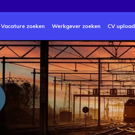
Vacature zoeken
Werkgever zoeken
CV upload