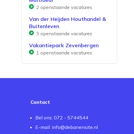
2
openstaande vacatures
Van der Heijden Houthandel &
Buitenleven
3
openstaande vacatures
Vakantiepark Zevenbergen
1
openstaande vacatures
Contact
Bel ons: 072 - 5744544
E-mail:
info@debanensite.nl