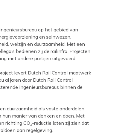
 ingenieursbureau op het gebied van
 energievoorziening en seinwezen.
gheid, welzijn en duurzaamheid. Met een
lega’s bedienen zij de railinfra. Projecten
ng met andere partijen uitgevoerd.
project levert Dutch Rail Control maatwerk
u al jaren door Dutch Rail Control
sterende ingenieursbureaus binnen de
d en duurzaamheid als vaste onderdelen
an hun manier van denken en doen. Met
 richting CO₂-reductie laten zij zien dat
voldoen aan regelgeving.