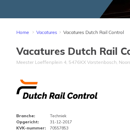
Home
Vacatures
Vacatures Dutch Rail Control
Vacatures Dutch Rail C
Meester Loeffenplein 4, 5476KX Vorstenbosch, Noor
Bedrijfsprofiel Dutch Rail C
Branche
:
Techniek
Opgericht
:
31-12-2017
KVK-nummer
:
70557853