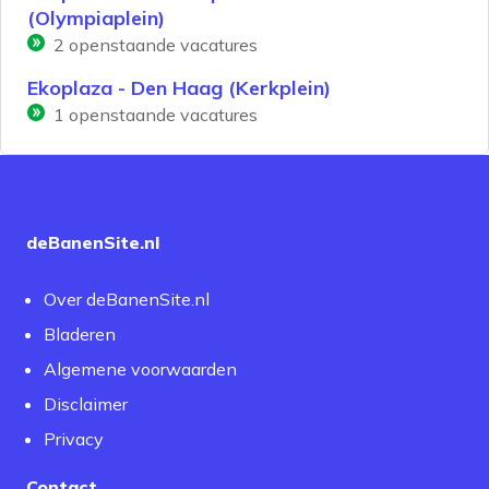
(Olympiaplein)
2
openstaande vacatures
Ekoplaza - Den Haag (Kerkplein)
1
openstaande vacatures
deBanenSite.nl
Over deBanenSite.nl
Bladeren
Algemene voorwaarden
Disclaimer
Privacy
Contact