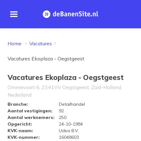
Open menu
Homepage
Home
Vacatures
Vacatures Ekoplaza - Oegstgeest
Vacatures Ekoplaza - Oegstgeest
Ommevoort 6, 2341VV Oegstgeest, Zuid-Holland,
Nederland
Bedrijfsprofiel Ekoplaza - Oeg
Branche
:
Detailhandel
Aantal vestigingen
:
92
Aantal werknemers
:
250
Opgericht
:
24-10-1984
KVK-naam
:
Udea B.V.
KVK-nummer
:
16048603