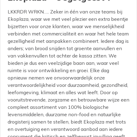
LKKRDR WRKN….. Zeker in één van onze teams bij
Ekoplaza, waar we met veel plezier een extra beentje
bijzetten voor onze klanten, waar we menselijkheid
verbinden met commercialiteit en waar het hele team
gezelligheid met aanpakken combineert. Iedere dag is
anders; van brood snijden tot groente aanvullen en
van vakkenvullen tot achter de kassa zitten. We
bieden je dus een veelzijdige baan aan, waar veel
ruimte is voor ontwikkeling en groei. Elke dag
opnieuw nemen we onvoorwaardelijk onze
verantwoordelijkheid voor duurzaamheid, gezondheid,
leefomgeving, klimaat en alles wat leeft. Door op
vooruitstrevende, zorgzame en betrouwbare wijze een
compleet assortiment van 100% biologische
levensmiddelen, duurzame non-food en natuurlijke
drogisterij samen te stellen, biedt Ekoplaza met trots
en overtuiging een verantwoord aanbod aan iedere
consument die kritisch en zelfbewust invulling geeft