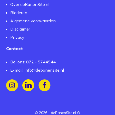
Over deBanenSite.nl
Bladeren
Algemene voorwaarden
Disclaimer
Privacy
Contact
Bel ons: 072 - 5744544
E-mail:
info@debanensite.nl
Volg ons op Instagram
Volg ons op LinkedIn
Volg ons op Facebook
©
2026
-
deBanenSite.nl
®