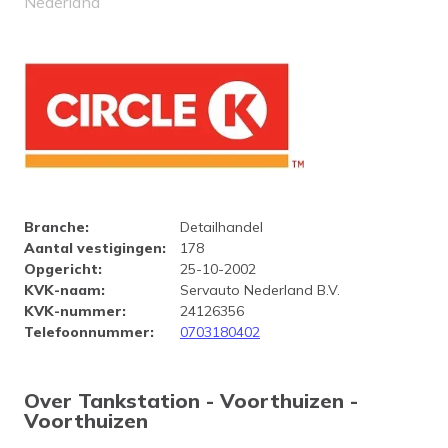
Nederland
Bedrijfsprofiel Tankstation - 
Branche
:
Detailhandel
Aantal vestigingen
:
178
Opgericht
:
25-10-2002
KVK-naam
:
Servauto Nederland B.V.
KVK-nummer
:
24126356
Telefoonnummer
:
0703180402
Over Tankstation - Voorthuizen -
Voorthuizen