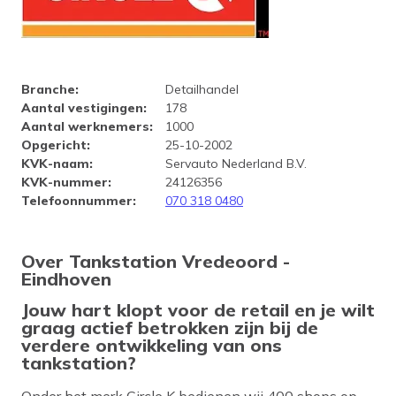
Bedrijfsprofiel Tankstation V
Branche
:
Detailhandel
Aantal vestigingen
:
178
Aantal werknemers
:
1000
Opgericht
:
25-10-2002
KVK-naam
:
Servauto Nederland B.V.
KVK-nummer
:
24126356
Telefoonnummer
:
070 318 0480
Over Tankstation Vredeoord -
Eindhoven
Jouw hart klopt voor de retail en je wilt
graag actief betrokken zijn bij de
verdere ontwikkeling van ons
tankstation?