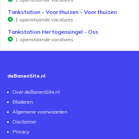
Tankstation - Voorthuizen - Voorthuizen
1
openstaande vacatures
Tankstation Hertogensingel - Oss
1
openstaande vacatures
deBanenSite.nl
Over deBanenSite.nl
Bladeren
Algemene voorwaarden
Disclaimer
Privacy