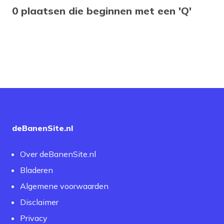
0 plaatsen die beginnen met een 'Q'
deBanenSite.nl
Over deBanenSite.nl
Bladeren
Algemene voorwaarden
Disclaimer
Privacy