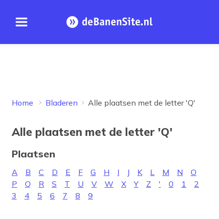
Open menu
Homepage
Home
Bladeren
Alle plaatsen met de letter 'Q'
Alle plaatsen met de letter 'Q'
Plaatsen
A
B
C
D
E
F
G
H
I
J
K
L
M
N
O
P
Q
R
S
T
U
V
W
X
Y
Z
'
0
1
2
3
4
5
6
7
8
9