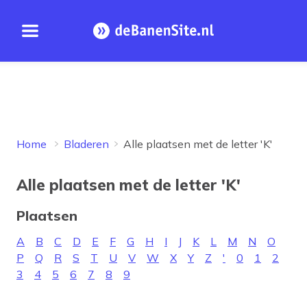
Open menu
Homepage
Home
Bladeren
Alle plaatsen met de letter 'K'
Alle plaatsen met de letter 'K'
Plaatsen
A
B
C
D
E
F
G
H
I
J
K
L
M
N
O
P
Q
R
S
T
U
V
W
X
Y
Z
'
0
1
2
3
4
5
6
7
8
9