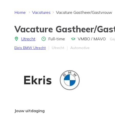
Home
Vacatures
Vacature Gastheer/Gastvrouw
Vacature Gastheer/Gas
Locatie
Aantal uren
Opleidingsniveau
Utrecht
Full-time
VMBO / MAVO
Ge
Bedrijf
Provincie
Werkveld
Ekris BMW Utrecht
Utrecht
Automotive
Jouw uitdaging