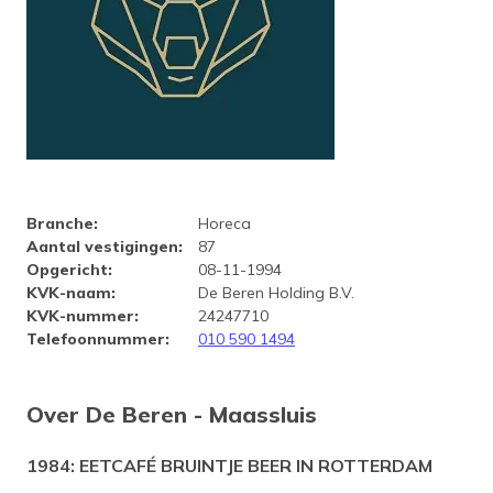
Bedrijfsprofiel De Beren - Maa
Branche
:
Horeca
Aantal vestigingen
:
87
Opgericht
:
08-11-1994
KVK-naam
:
De Beren Holding B.V.
KVK-nummer
:
24247710
Telefoonnummer
:
010 590 1494
Over De Beren - Maassluis
1984: EETCAFÉ BRUINTJE BEER IN ROTTERDAM