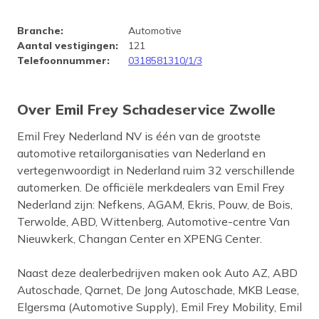
Bedrijfsprofiel Emil Frey Scha
Branche
:
Automotive
Aantal vestigingen
:
121
Telefoonnummer
:
0318581310/1/3
Over Emil Frey Schadeservice Zwolle
Emil Frey Nederland NV is één van de grootste
automotive retailorganisaties van Nederland en
vertegenwoordigt in Nederland ruim 32 verschillende
automerken. De officiële merkdealers van Emil Frey
Nederland zijn: Nefkens, AGAM, Ekris, Pouw, de Bois,
Terwolde, ABD, Wittenberg, Automotive-centre Van
Nieuwkerk, Changan Center en XPENG Center.
Naast deze dealerbedrijven maken ook Auto AZ, ABD
Autoschade, Qarnet, De Jong Autoschade, MKB Lease,
Elgersma (Automotive Supply), Emil Frey Mobility, Emil