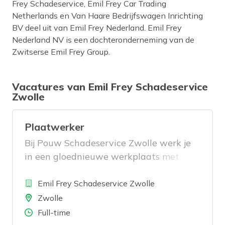
Frey Schadeservice, Emil Frey Car Trading
Netherlands en Van Haare Bedrijfswagen Inrichting
BV deel uit van Emil Frey Nederland. Emil Frey
Nederland NV is een dochteronderneming van de
Zwitserse Emil Frey Group.
Vacatures van Emil Frey Schadeservice
Zwolle
Plaatwerker
Bij Pouw Schadeservice Zwolle werk je
in een gloednieuwe werkplaats met
moderne tools aan serieuze schades. Als
Bedrijf
parttime of fulltime Plaatwerker zorg jij
Emil Frey Schadeservice Zwolle
dat iedere auto weer strak de weg op
Locatie
Zwolle
gaat, precies zoals het hoort. Kom je ons
Aantal uren
Full-time
helpen?