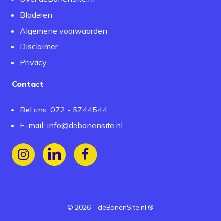
Bladeren
Algemene voorwaarden
Disclaimer
Privacy
Contact
Bel ons: 072 - 5744544
E-mail:
info@debanensite.nl
Volg ons op Instagram
Volg ons op LinkedIn
Volg ons op Facebook
©
2026
-
deBanenSite.nl
®