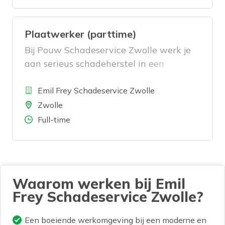
Plaatwerker (parttime)
Bij Pouw Schadeservice Zwolle werk je
aan serieus schadeherstel in een
gloednieuwe werkplaats met moderne
Bedrijf
tools en goed gereedschap. Jij zorgt dat
Emil Frey Schadeservice Zwolle
iedere auto weer strak en veilig de weg
Locatie
Zwolle
op gaat, precies zoals het hoort. Wil je
Aantal uren
Full-time
dat vakmanschap blijven doen, maar
dan in een werkweek die beter past bij
jouw leven? Ga dan aan de slag als
parttime Plaatwerker!
Waarom werken bij Emil
Frey Schadeservice Zwolle?
Een boeiende werkomgeving bij een moderne en