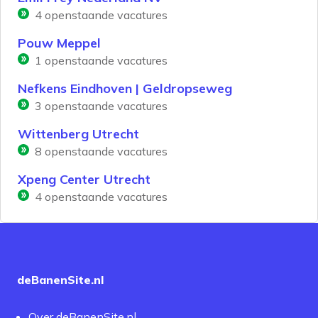
4
openstaande vacatures
Pouw Meppel
1
openstaande vacatures
Nefkens Eindhoven | Geldropseweg
3
openstaande vacatures
Wittenberg Utrecht
8
openstaande vacatures
Xpeng Center Utrecht
4
openstaande vacatures
deBanenSite.nl
Over deBanenSite.nl