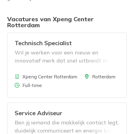
Vacatures van Xpeng Center
Rotterdam
Technisch Specialist
Wil je werken voor een nieuw en
innovatief merk dat snel uitbreidt in
Nederland, met de nieuwste
Bedrijf
technologieën op het gebied van
Locatie
Xpeng Center Rotterdam
Rotterdam
elektrische mobiliteit? Wil je als
Aantal uren
Full-time
Technisch Specialist aan de slag met de
nieuwe techniek van elektrische auto’s
en voertuig software? Wij bieden je die
Service Adviseur
kans, kom werken voor XPENG Center in
Ben jij iemand die makkelijk contact legt,
Rotterdam en reageer snel!
duidelijk communiceert en energie krijgt