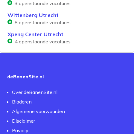
3
openstaande vacatures
Wittenberg Utrecht
8
openstaande vacatures
Xpeng Center Utrecht
4
openstaande vacatures
deBanenSite.nl
Over deBanenSite.nl
Bladeren
Algemene voorwaarden
Disclaimer
Privacy