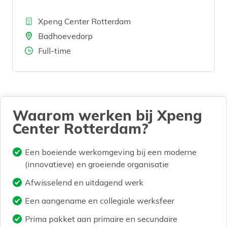
van een goed georganiseerde werkdag?
Bedrijf
Wil je werken met een innovatief
Xpeng Center Rotterdam
automerk? Dan is deze functie als
Locatie
Badhoevedorp
Service Adviseur bij XPENG Center
Aantal uren
Full-time
Badhoevedorp iets voor jou!
Waarom werken bij Xpeng
Center Rotterdam?
Een boeiende werkomgeving bij een moderne
(innovatieve) en groeiende organisatie
Afwisselend en uitdagend werk
Een aangename en collegiale werksfeer
Prima pakket aan primaire en secundaire