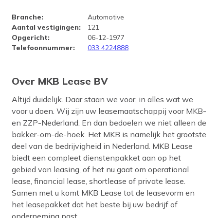
Bedrijfsprofiel MKB Lease BV
Branche
:
Automotive
Aantal vestigingen
:
121
Opgericht
:
06-12-1977
Telefoonnummer
:
033 4224888
Over MKB Lease BV
Altijd duidelijk. Daar staan we voor, in alles wat we
voor u doen. Wij zijn uw leasemaatschappij voor MKB-
en ZZP-Nederland. En dan bedoelen we niet alleen de
bakker-om-de-hoek. Het MKB is namelijk het grootste
deel van de bedrijvigheid in Nederland. MKB Lease
biedt een compleet dienstenpakket aan op het
gebied van leasing, of het nu gaat om operational
lease, financial lease, shortlease of private lease.
Samen met u komt MKB Lease tot de leasevorm en
het leasepakket dat het beste bij uw bedrijf of
onderneming past.