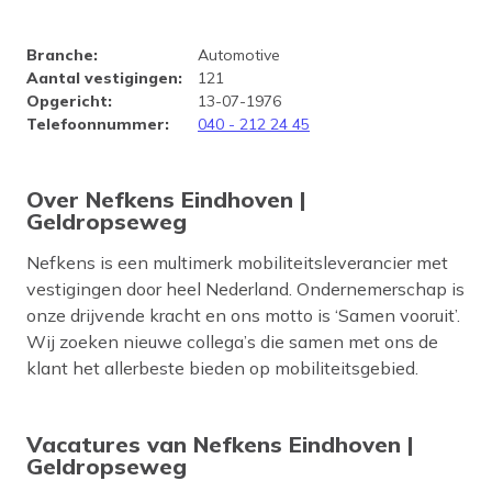
Bedrijfsprofiel Nefkens Eindh
Branche
:
Automotive
Aantal vestigingen
:
121
Opgericht
:
13-07-1976
Telefoonnummer
:
040 - 212 24 45
Over Nefkens Eindhoven |
Geldropseweg
Nefkens is een multimerk mobiliteitsleverancier met
vestigingen door heel Nederland. Ondernemerschap is
onze drijvende kracht en ons motto is ‘Samen vooruit’.
Wij zoeken nieuwe collega’s die samen met ons de
klant het allerbeste bieden op mobiliteitsgebied.
Vacatures van Nefkens Eindhoven |
Geldropseweg