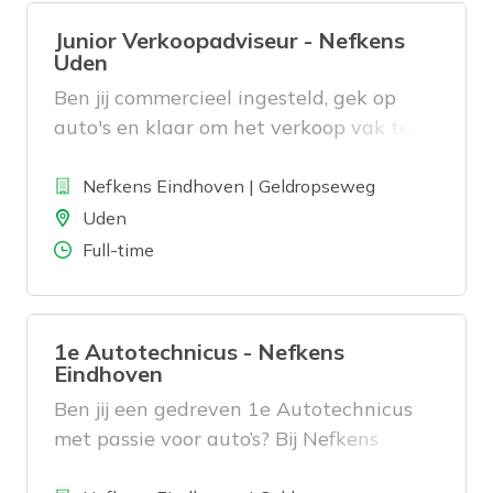
Junior Verkoopadviseur - Nefkens
Uden
Ben jij commercieel ingesteld, gek op
auto's en klaar om het verkoop vak te
leren? Bij Nefkens in Uden krijg je de
Bedrijf
kans om jezelf te ontwikkelen en te
Nefkens Eindhoven | Geldropseweg
groeien tot een succesvolle
Locatie
Uden
Verkoopadviseur. Je komt terecht in een
Aantal uren
Full-time
klein en hecht team waar de lijnen kort
zijn, de sfeer informeel is en collega's
elkaar helpen om het beste uit zichzelf
1e Autotechnicus - Nefkens
te halen.
Eindhoven
Ben jij een gedreven 1e Autotechnicus
met passie voor auto’s? Bij Nefkens
Eindhoven werk je in een moderne