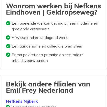
de klant klaarstaat. Geen dag is
Waarom werken bij Nefkens
hetzelfde en jouw service maakt echt
Eindhoven | Geldropseweg?
het verschil.
Een boeiende werkomgeving bij een moderne en
groeiende organisatie
Afwisselend en uitdagend werk
Een aangename en collegiale werksfeer
Prima pakket aan primaire en secundaire
arbeidsvoorwaarden
Bekijk andere filialen van
Emil Frey Nederland
Nefkens Nijkerk