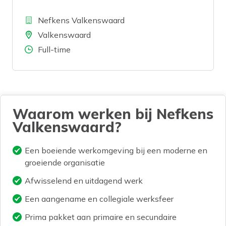
werkplaatsorganisatie? Bij Nefkens
Bedrijf
Valkenswaard ben jij het eerste
Nefkens Valkenswaard
aanspreekpunt voor klanten die
Locatie
Valkenswaard
onderhoud, reparaties of APK-beurten
Aantal uren
Full-time
nodig hebben. Je plant afspraken,
adviseert over reparaties en onderhoud
en zorgt dat elke auto veilig en op tijd bij
de klant klaarstaat. Geen dag is
Waarom werken bij Nefkens
hetzelfde en jouw service maakt echt
Valkenswaard?
het verschil.
Een boeiende werkomgeving bij een moderne en
groeiende organisatie
Afwisselend en uitdagend werk
Een aangename en collegiale werksfeer
Prima pakket aan primaire en secundaire