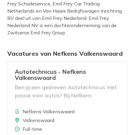
Frey Schadeservice, Emil Frey Car Trading
Netherlands en Van Haare Bedrijfswagen Inrichting
BV deel uit van Emil Frey Nederland. Emil Frey
Nederland NV is een dochteronderneming van de
Zwitserse Emil Frey Group.
Vacatures van Nefkens Valkenswaard
Autotechnicus - Nefkens
Valkenswaard
Ben jij een gedreven Autotechnicus met
passie voor auto’s? Bij Nefkens
Valkenswaard werk je in een moderne
Bedrijf
werkplaats aan nieuwe en gebruikte
Nefkens Valkenswaard
auto’s, inclusief hybride en elektrische
Locatie
Valkenswaard
modellen. Je voert reparaties en
Aantal uren
Full-time