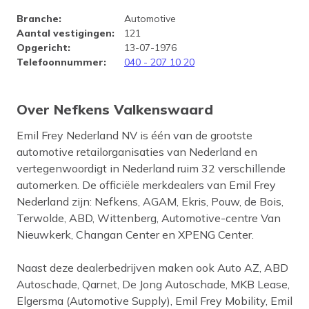
Bedrijfsprofiel Nefkens Valk
Branche
:
Automotive
Aantal vestigingen
:
121
Opgericht
:
13-07-1976
Telefoonnummer
:
040 - 207 10 20
Over Nefkens Valkenswaard
Emil Frey Nederland NV is één van de grootste
automotive retailorganisaties van Nederland en
vertegenwoordigt in Nederland ruim 32 verschillende
automerken. De officiële merkdealers van Emil Frey
Nederland zijn: Nefkens, AGAM, Ekris, Pouw, de Bois,
Terwolde, ABD, Wittenberg, Automotive-centre Van
Nieuwkerk, Changan Center en XPENG Center.
Naast deze dealerbedrijven maken ook Auto AZ, ABD
Autoschade, Qarnet, De Jong Autoschade, MKB Lease,
Elgersma (Automotive Supply), Emil Frey Mobility, Emil