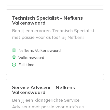
onderhoud uit, stelt diagnoses en zorgt
dat voertuigen veilig en op tijd bij de
klant klaarstaan. Geen dag is hetzelfde
Technisch Specialist - Nefkens
en jouw kennis maakt echt het verschil.
Valkenswaard
Ben jij een ervaren Technisch Specialist
met passie voor auto’s? Bij Nefkens
Valkenswaard zorg je dat auto’s veilig en
Bedrijf
technisch perfect worden afgeleverd. Je
Nefkens Valkenswaard
bent de expert die storingen oplost,
Locatie
Valkenswaard
diagnoses stelt en collega’s ondersteunt
Aantal uren
Full-time
bij complexe technische vragen.
Service Adviseur - Nefkens
Valkenswaard
Ben jij een klantgerichte Service
Adviseur met passie voor auto’s en