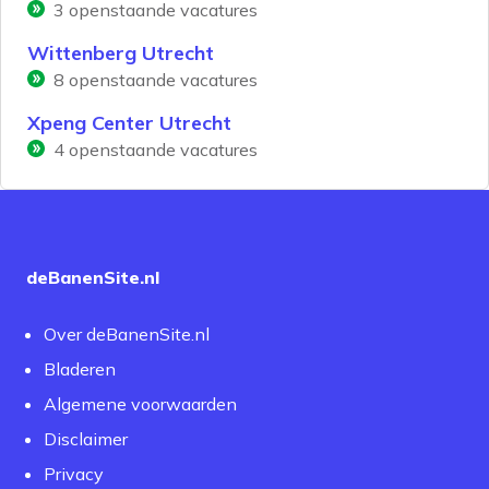
3
openstaande vacatures
Wittenberg Utrecht
8
openstaande vacatures
Xpeng Center Utrecht
4
openstaande vacatures
deBanenSite.nl
Over deBanenSite.nl
Bladeren
Algemene voorwaarden
Disclaimer
Privacy