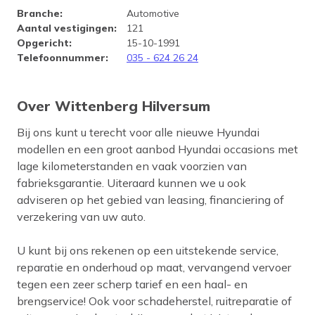
Bedrijfsprofiel Wittenberg Hi
Branche
:
Automotive
Aantal vestigingen
:
121
Opgericht
:
15-10-1991
Telefoonnummer
:
035 - 624 26 24
Over Wittenberg Hilversum
Bij ons kunt u terecht voor alle nieuwe Hyundai
modellen en een groot aanbod Hyundai occasions met
lage kilometerstanden en vaak voorzien van
fabrieksgarantie. Uiteraard kunnen we u ook
adviseren op het gebied van leasing, financiering of
verzekering van uw auto.
U kunt bij ons rekenen op een uitstekende service,
reparatie en onderhoud op maat, vervangend vervoer
tegen een zeer scherp tarief en een haal- en
brengservice! Ook voor schadeherstel, ruitreparatie of