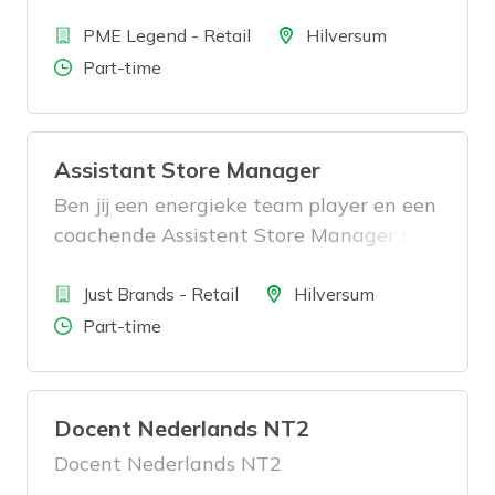
retail ervaring? Dan zoeken wij jou!
Bedrijf
Locatie
PME Legend - Retail
Hilversum
Aantal uren
Part-time
Assistant Store Manager
Ben jij een energieke team player en een
coachende Assistent Store Manager met
retail ervaring? Dan zoeken wij jou!
Bedrijf
Locatie
Just Brands - Retail
Hilversum
Aantal uren
Part-time
Docent Nederlands NT2
Docent Nederlands NT2