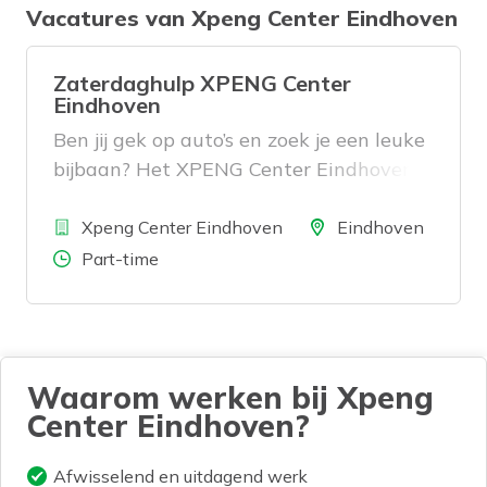
Vacatures van Xpeng Center Eindhoven
Zaterdaghulp XPENG Center
Eindhoven
Ben jij gek op auto’s en zoek je een leuke
bijbaan? Het XPENG Center Eindhoven
zoekt een enthousiaste collega met
Bedrijf
rijbewijs die bezoekers wil verwelkomen
Locatie
Xpeng Center Eindhoven
Eindhoven
en onze elektrische auto’s tiptop
Aantal uren
Part-time
klaarzet voor proefritten.
Waarom werken bij Xpeng
Center Eindhoven?
Afwisselend en uitdagend werk