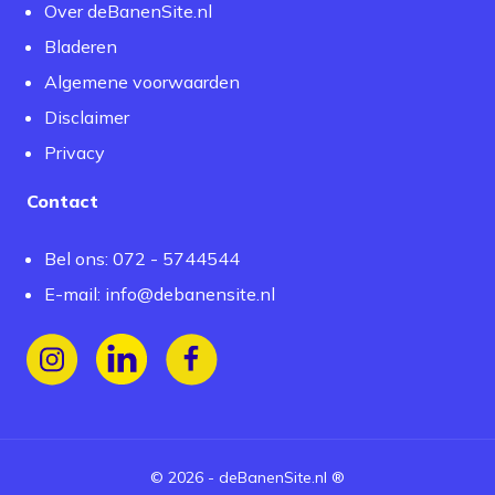
Over deBanenSite.nl
Bladeren
Algemene voorwaarden
Disclaimer
Privacy
Contact
Bel ons: 072 - 5744544
E-mail:
info@debanensite.nl
Volg ons op Instagram
Volg ons op LinkedIn
Volg ons op Facebook
©
2026
-
deBanenSite.nl
®