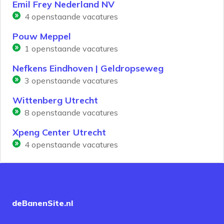
Emil Frey Nederland NV
4
openstaande vacatures
Pouw Meppel
1
openstaande vacatures
Nefkens Eindhoven | Geldropseweg
3
openstaande vacatures
Wittenberg Utrecht
8
openstaande vacatures
Xpeng Center Utrecht
4
openstaande vacatures
deBanenSite.nl